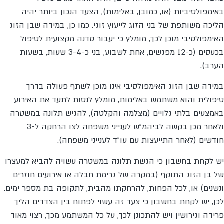
באימפולסיביות (או, כמובן, באלימות), הצעד הנכון ביותר יהיה
הליכה משותפת של בני הזוג לייעוץ זוגי. כמו כן, במידה שבן הזוג
האימפולסיבי מוכן לכך, מומלץ כי יעבור סדנה מקצועית לטיפול
בכעסים (כ-12 מפגשים, אחת לשבוע, בני כ-3-4 שעות, בשעות
הערב).
במידה שבן הזוג האימפולסיבי אינו מוכן לשתף פעולה בדרך
טיפולית והוא משתמש באלימות, מומלץ לנסות לתעד את האירוע
באמצעים בלתי גלויים (מצלמה והקלטה), להגיש תלונה במשטרה
ולאחר מכן בקשה לביהמ"ש לענייני משפחה לצו הרחקה ל-3
חודשים (לאחר התייעצות עם עו"ד לענייני משפחה).
יש לקחת בחשבון כי הגשת תלונה במשטרה עשויה להביא למעצרו
של בן הזוג התוקף (במקרה של גרימת חבלה או אירועים חוזרים
ונשנים) או, לכל הפחות, להרחקתו מהבית, לתקופה בת מספר ימים.
לכן, יש לקחת בחשבון כי צעד זה עשוי לפתוח בין הצדדים הליך
פרידה וגירושין ויש להתכונן לכך, על כל המשתמע מכך, רצוי מאוד