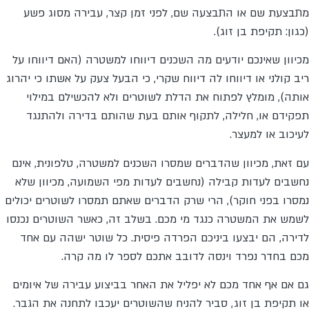
מתבצעת שם או התבצעה שם, לפני זמן קצר, עבירה מסוג פשע
(כגון: תקיפת בן זוג).
מכיוון שאינכם יודעים מה השכנים דיווחו למשטרה (האם דיווחו על
ריב קולני או דיווחו לה דיווח שקרי, כי הבעל צעק על אשתו כי יהרוג
אותה), מומלץ לפתוח את הדלת לשוטרים ולא להכשילם במילוי
תפקידם או, חלילה, לתקוף אותם בעת שהותם בדירה ולהתנגד
לעיכוב או למעצר.
עם זאת, מכיוון שהדברים שמסרו השכנים למשטרה, טלפונית, אינם
נחשבים לעדות קבילה (נחשבים לעדות מפי השמועה, מכיוון שלא
נמסרו בפני חוקר), הרי שרק הדברים שאתם תמסרו לשוטרים יכולים
לשמש את המשטרה כנגד מי מכם. בשלב זה, כאשר השוטרים נכנסו
לדירה, הם יבצעו ביניכם הפרדה פיסית. כל שוטר ישהה עם אחד
מכם בחדר נפרד וינסה לדובב אתכם לספר לו מה קרה.
גם אם אף אחד מכם לא יפליל את האחר בביצוע עבירה של איומים
או תקיפת בן זוג, סביר להניח שהשוטרים יעכבו לתחנה את הגבר.