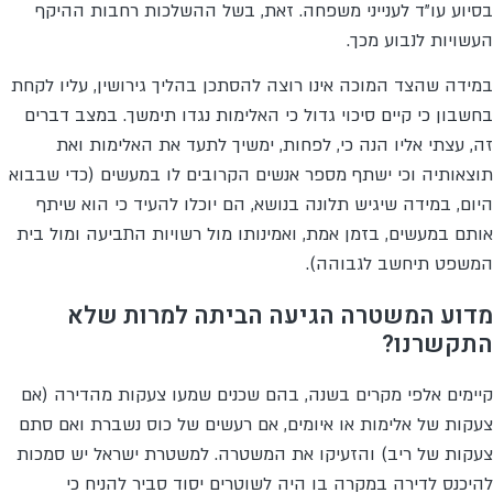
בסיוע עו"ד לענייני משפחה. זאת, בשל ההשלכות רחבות ההיקף
העשויות לנבוע מכך.
במידה שהצד המוכה אינו רוצה להסתכן בהליך גירושין, עליו לקחת
בחשבון כי קיים סיכוי גדול כי האלימות נגדו תימשך. במצב דברים
זה, עצתי אליו הנה כי, לפחות, ימשיך לתעד את האלימות ואת
תוצאותיה וכי ישתף מספר אנשים הקרובים לו במעשים (כדי שבבוא
היום, במידה שיגיש תלונה בנושא, הם יוכלו להעיד כי הוא שיתף
אותם במעשים, בזמן אמת, ואמינותו מול רשויות התביעה ומול בית
המשפט תיחשב לגבוהה).
מדוע המשטרה הגיעה הביתה למרות שלא
התקשרנו?
קיימים אלפי מקרים בשנה, בהם שכנים שמעו צעקות מהדירה (אם
צעקות של אלימות או איומים, אם רעשים של כוס נשברת ואם סתם
צעקות של ריב) והזעיקו את המשטרה. למשטרת ישראל יש סמכות
להיכנס לדירה במקרה בו היה לשוטרים יסוד סביר להניח כי