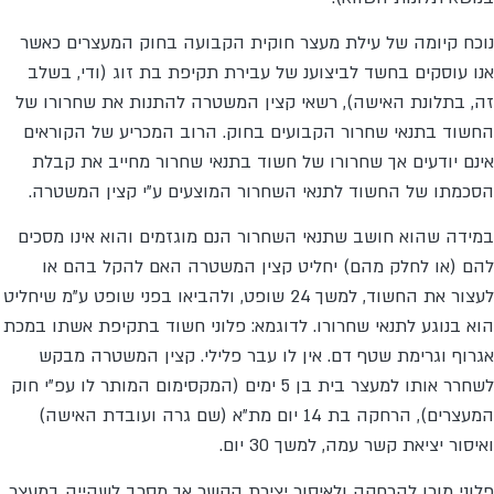
נוכח קיומה של עילת מעצר חוקית הקבועה בחוק המעצרים כאשר
אנו עוסקים בחשד לביצוענ של עבירת תקיפת בת זוג (ודי, בשלב
זה, בתלונת האישה), רשאי קצין המשטרה להתנות את שחרורו של
החשוד בתנאי שחרור הקבועים בחוק. הרוב המכריע של הקוראים
אינם יודעים אך שחרורו של חשוד בתנאי שחרור מחייב את קבלת
הסכמתו של החשוד לתנאי השחרור המוצעים ע"י קצין המשטרה.
במידה שהוא חושב שתנאי השחרור הנם מוגזמים והוא אינו מסכים
להם (או לחלק מהם) יחליט קצין המשטרה האם להקל בהם או
לעצור את החשוד, למשך 24 שופט, ולהביאו בפני שופט ע"מ שיחליט
הוא בנוגע לתנאי שחרורו. לדוגמא: פלוני חשוד בתקיפת אשתו במכת
אגרוף וגרימת שטף דם. אין לו עבר פלילי. קצין המשטרה מבקש
לשחרר אותו למעצר בית בן 5 ימים (המקסימום המותר לו עפ"י חוק
המעצרים), הרחקה בת 14 יום מת"א (שם גרה ועובדת האישה)
ואיסור יציאת קשר עמה, למשך 30 יום.
פלוני מוכן להרחקה ולאיסור יצירת הקשר אך מסרב לשהייה במעצר