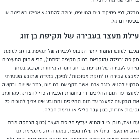
חבלה, לפי פסיקת בית המשפט, יכולה להתבטא אפילו בשריטה או
בשטף דם קל.
עילת מעצר בעבירה של תקיפת בן זוג
מעבר לעונש החמור יותר הקבוע לעבירה של תקיפת בן זוג לעומת
תקיפה "רגילה (הנקראת בחוק תקיפה "סתם"), הרי שחוק המעצרים
מייחס לעבירה של תקיפת בן זוג חומרה מיוחדת וקובע בנוגע
למבצע עבירה זו "חזקת מסוכנות". לפיכך, במידה שתובע משטרתי
מבקש להגיש כנגד אדם, אשר תקף את בת זוגו, כתב אישום ובקשה
למעצר עד תום ההליכים, די בחומרת העבירה כדי להצדיק, עקרונית,
את הבקשה למעצר עד תום ההליכים והתובע אינו צריך להוכיח כל
נסיבות אחרות, כגון עבר פלילי או גרימת חבלה.
עם זאת, מובן כי ביהמ"ש יעדיף חלופת מעצר (כגון: הרחקה מבת
הזוג או מעצר בית) אך עילת מעצר, במקרה זה, מתקיימת גם