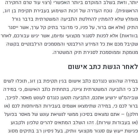
יותר, וזאת בשלב המוקדם ביותר האפשרי (רצוי עוד טרם החקירה
הראשונית). נוכח העדרה של זכות השימוע בעבירת תקיפת בן זוג,
מומלץ שלא להמתין להחלטת התביעה המשטרתית בדבר גורל
התיק (אלא אם ברור, על פניו, כי מדובר בתיק קל ערך, אשר ייסגר
בוודאות) אלא לפנות לסנגור מקצועי ומיומן, אשר יגיש עבורכם, לאחר
שקיבל מכם את כל המידע הרלבנטי והמסמכים הרלבנטיים בקשה
מנומקת וממוסמכת לסגירת תיק המשטרה.
לאחר הגשת כתב אישום
במידה שהוגש כנגדכם כתב אישום בגין תקיפת בן זוג, תוכלו לשים
לב כי התביעה המשטרתית ציינה, בתחתית כתב האישום, כי במידה
שביהמ"ש ירשיע אתכם, התביעה תטען כנגדם לעונש מאסר. לפיכך,
ברור לכם כי, במידה שתימצאו אשמים בעבירות המיוחסות לכם (או
חלקן) – אתם נמצאים בסיכון ממשי לנשיאת עונש של מאסר בפועל
(או בעבודות שירות). זהו השלב המתאים להרים טלפון ולקבוע
פגישת ייעוץ עם סנגור מקצועי וותיק, בעל ניסיון רב בתיקים מסוג