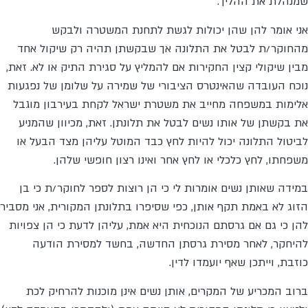
שמנהלת את ההליך.
אני אומר להן שהן יכולות לגשת לתחנת המשטרה ולבקש
מהחוקר/ת לבטל את התלונה אך שבקשתן תהיה רק שיקול אחד
מבין שיקולי קצין החקירות אם להמליץ על סגירת התיק או לא. זאת,
נוכח העובדה שהאינטרס הציבורי של שמירה על שלומן של נפגעות
אלימות במשפחה מחייב את משטרת ישראל לקחת בעירבון מוגבל
את בקשתן של אותו נשים לבטל את תלונתן. זאת, מכיוון שהמניע
לביטול התלונה יכול להיות לחץ כבד המוטל עליהן מצד הבעל או
משפחתו, לחץ כלכלי או לחץ אחר ואינו רצון חופשי שלהן.
במידה שאותן נשים אומרות לי כי הן רוצות לספר לחוקר/ת כי בן
הזוג לא באמת תקף אותן, כפי שסיפרו בתלונתן המקורית, אני מסביר
להן כי גם אם גרסתם הנוכחית היא אמת, עליהן לדעת כי הן צפויות
להיחקר, לאחר מסירת גרסתן החדשה, בחשד למסירת הודעה
כוזבת, וייתכן שאף יועמדו לדין.
ברוב המכריע של המקרים, אותן נשים אינן מוכנות להרחיק לכת