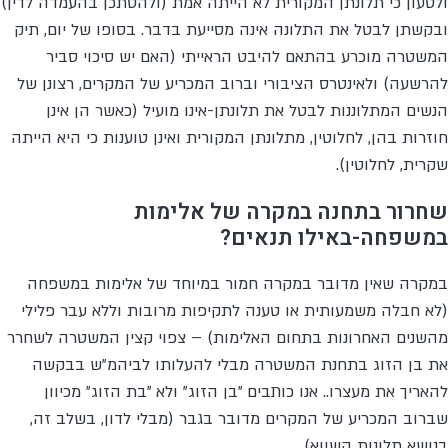
ולטעון כי תלונתן המקורית לא הייתה אמת (ולהסתכן בהעמדה לדין)
ובקשתן לבטל את התלונה אינה מסייעת בדבר. בסופו של יום, תיק
המשטרה מוכרע בהתאם להיבט הראייתי (האם יש סיכוי סביר
להרשעה) ולאינטרס הציבורי וברוב המכריע של המקרים, רצונן של
הנשים המתלוננות לבטל את תלונתן-אינו מועיל (כאשר הן אינן
חוזרות בהן, לחלוטין, מתלונתן המקורית ואינן טוענות כי היא הייתה
שקרית, לחלוטין).
שחרור בתחנה במקרה של אלימות
במשפחה-באילו תנאים?
במקרה שאין מדובר במקרה חמור במיוחד של אלימות במשפחה
(לא חבלה משמעותית או טענה לתקיפות מרובות וללא עבר פלילי
מהשנים האחרונות בתחום האלימות) – צפוי קצין המשטרה לשחרר
את בן הזוג בתחנת המשטרה מבלי להעלותו לביהמ"ש בבקשה
להאריך את מעצרו.. אנו כותבים "בן הזוג" ולא "בת הזוג" מכיוון
שברוב המכריע של המקרים מדובר בגבר (מבלי לדון, בשלב זה,
בנושא תלונות השווא).