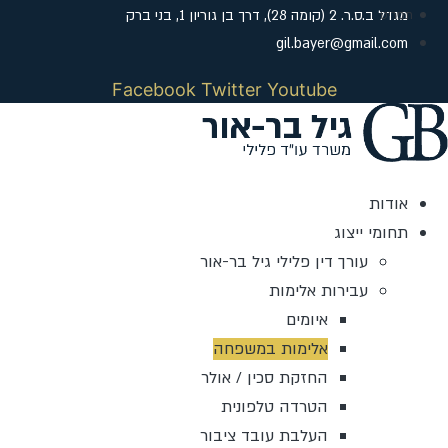
דלג
מגדל ב.ס.ר. 2 (קומה 28), דרך בן גוריון 1, בני ברק
לתוכן
gil.bayer@gmail.com
Facebook
Twitter
Youtube
אודות
תחומי ייצוג
עורך דין פלילי גיל בר-אור
עבירות אלימות
איומים
אלימות במשפחה
החזקת סכין / אולר
הטרדה טלפונית
העלבת עובד ציבור