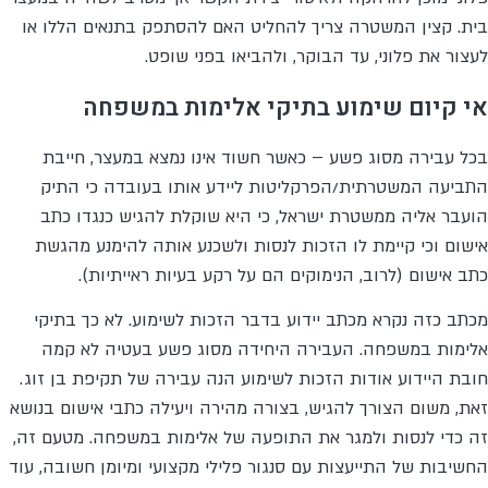
בית. קצין המשטרה צריך להחליט האם להסתפק בתנאים הללו או
לעצור את פלוני, עד הבוקר, ולהביאו בפני שופט.
אי קיום שימוע בתיקי אלימות במשפחה
בכל עבירה מסוג פשע – כאשר חשוד אינו נמצא במעצר, חייבת
התביעה המשטרתית/הפרקליטות ליידע אותו בעובדה כי התיק
הועבר אליה ממשטרת ישראל, כי היא שוקלת להגיש כנגדו כתב
אישום וכי קיימת לו הזכות לנסות ולשכנע אותה להימנע מהגשת
כתב אישום (לרוב, הנימוקים הם על רקע בעיות ראייתיות).
מכתב כזה נקרא מכתב יידוע בדבר הזכות לשימוע. לא כך בתיקי
אלימות במשפחה. העבירה היחידה מסוג פשע בעטיה לא קמה
חובת היידוע אודות הזכות לשימוע הנה עבירה של תקיפת בן זוג.
זאת, משום הצורך להגיש, בצורה מהירה ויעילה כתבי אישום בנושא
זה כדי לנסות ולמגר את התופעה של אלימות במשפחה. מטעם זה,
החשיבות של התייעצות עם סנגור פלילי מקצועי ומיומן חשובה, עוד