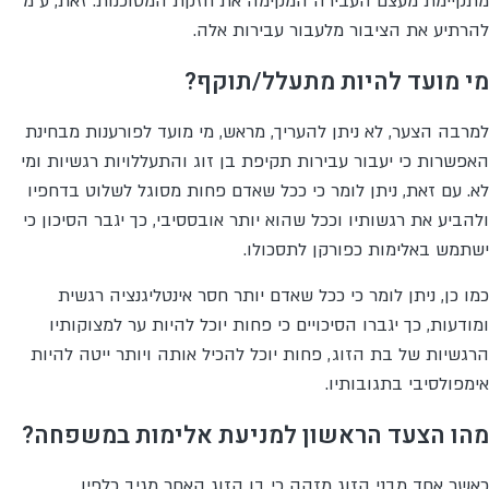
מתקיימת מעצם העבירה המקימה את חזקת המסוכנות. זאת, ע"מ
להרתיע את הציבור מלעבור עבירות אלה.
מי מועד להיות מתעלל/תוקף?
למרבה הצער, לא ניתן להעריך, מראש, מי מועד לפורענות מבחינת
האפשרות כי יעבור עבירות תקיפת בן זוג והתעללויות רגשיות ומי
לא. עם זאת, ניתן לומר כי ככל שאדם פחות מסוגל לשלוט בדחפיו
ולהביע את רגשותיו וככל שהוא יותר אובססיבי, כך יגבר הסיכון כי
ישתמש באלימות כפורקן לתסכולו.
כמו כן, ניתן לומר כי ככל שאדם יותר חסר אינטליגנציה רגשית
ומודעות, כך יגברו הסיכויים כי פחות יוכל להיות ער למצוקותיו
הרגשיות של בת הזוג, פחות יוכל להכיל אותה ויותר ייטה להיות
אימפולסיבי בתגובותיו.
מהו הצעד הראשון למניעת אלימות במשפחה?
כאשר אחד מבני הזוג מזהה כי בן הזוג האחר מגיב כלפיו