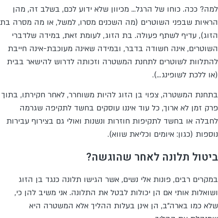
למה? ככה. כוחו של הרגל… מכיוון שלא ידוע לכם, בשלב זה, מהן
הראיות שבפני השוטרים (מה השכנים מסרו, למשל, או מה מסרה בת
הזוג), עדיף לשתף פעולה. בת הזוג, לעומת זאת, במידה שלדברי
השוטרים, אינה חשודה בדבר, ובמידה שאינה מעוכבת-אינה חייבת
להתלוות לשוטרים לתחנת המשטרה וזכותה לדרוש להישאר בבית
(או ללכת לשופינג…).
בתחנת המשטרה, צפוי בן הזוג להיות משוחרר, לאחר חקירתו, בתוך
פרק זמן לא ארוך, כל עוד איננו עוסקים בחשד לתקיפה שגרמה
לחבלה או בחשד לתקיפות חוזרות ונשנות ואולי גם בצירוף עבירות
נוספות (כגון: איומים וכליאת שווא).
ביטול תלונה לאחר שהוגשה?
במקרים רבים, פונות אלי נשים, אשר הגישו תלונה כנגד בן הזוג
ושואלות אותי אם הן יכולות לבטל את התלונה. אני משיב להן כי,
שלא כמו בארה"ב, הן אינן בעלות ההליך אלא המשטרה היא