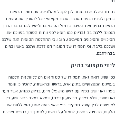
זה.
זה גם השלב שבו מותר לכן לקבל מהתביעה את חומר הראיות
בתיק ולהציגו בפני הסנגור. סנגור מקצועי יוכל להעריך את עוצמת
הראיות בתיק ואת הסיכון בו מול הסיכוי בו ולייעץ לכם בדבר הדרך
הנכונה ללכת בה (בדיוק כמו רופא לפני ניתוח הסוקר בפניכם את
הסיכויים והסיכונים הקיימים).
מובן, כי ההחלטה הסופית הנה שלכם
ושלכם בלבד, וכי תפקידו של הסנגור הנו ללכת אתכם באש ובמים
בבחירתכם.
ליווי מקצועי בתיק
כפי שאני רואה זאת, תפקידו של סנגור אינו רק ללוות את הלקוח
בעניינים המקצועיים בתיק אלא, בראש ובראשונה, להכיר כי עומד
בפניו (או יושב בפניו עם ראש מושפל) אדם, בדיוק כמוהו, אשר מעד
(או נחשד, שלא בצדק בביצוע עבירה), ונמצא במצב רגשי שנע בין
לא פשוט לבין קשה. תפקידי, כפי שאני רואה אותו, הוא ללוות את
הלקוח, מבחינה רגשית, לחמול עליו ואיתו, לתמוך בו, רגשית ואישית,