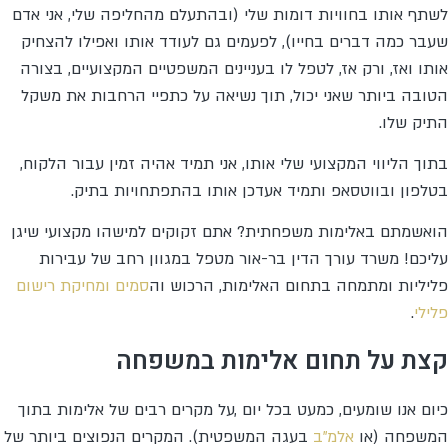
לשתף אותו בחוויות דומות שלי (ובהתעלם מהחליפה שלי, אני אדם
שעבר כמה דברים בחייו), לפעמים גם לעודד אותו ואפילו להצחיק
אותו ואז, ורק אז, לטפל לו בעניינים המשפטיים המקצועיים, בצורה
הטובה ביותר שאני יכול, תוך נשיאה על כתפיי הרחבות את משקל
התיק שלו.
בתוך הליווי המקצועי שלי אותו, אני תמיד אהיה זמין עבור הלקוח,
בטלפון ובווטסאפ ותמיד אעדכן אותו בהתפתחויות בתיק.
הואשמתם באלימות משפחתית? אתם זקוקים למישהו מקצועי שיגן
עליכם! משרד עורך הדין בר-אור מטפל במגוון רחב של עבירות
פליליות ומתמחה בתחום האלימות, הרכוש וה
סמים
ומחיקת רישום
פלילי
.
קצת על תחום אלימות במשפחה
כיום אנו שומעים, כמעט בכל יום ,על מקרים רבים של אלימות בתוך
המשפחה (או
אלמ"ב
בעגה המשפטית). המקרים הנפוצים ביותר של