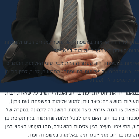
בתור עורך דין אלימות במשפחה, אני נחשף למקרים רבים ולשאלות
רבות העוסקות במקרים אלימות במשפחה.
אלימות במשפחה היא קטגוריה אחת מבין סוגי האלימות המוכרים
לנו. כשמדברים על "אלימות במשפחה" מתכוונים, לרוב, לתקיפת בן
זוג ולתקיפת ילד (קטין).
במאמר זה אתייחס לתקיפת בן זוג ואנסה להשיב על שאלות רבות
העולות בנושא זה: כיצד ניתן למנוע אלימות במשפחה (אם ניתן),
הוצאת צו הגנה אזרחי, כיצד נכנסת המשטרה לתמונה במקרה של
סכסוך בין בני זוג, האם ניתן לבטל תלונה שהוגשה בגין תקיפת בן
זוג, מתי צפוי מעצר בגין אלימות במשטרה, מהו העונש הצפוי בגין
תקיפת בן זוג, מתי ייסגר תיק באלימות במשפחה ועוד.