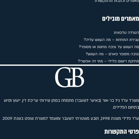
מאמרים וכתבות מהתקשורת
מאמרים מובילים
הטרדה טלפונית
עבירת התחזות – מה העונש עליה?
מה העונש על גניבה מחנות או מסופר?
גניבה מסופר פארם – מה העונש?
מחיקת רישום פלילי – מתי זה אפשרי?
משרד עו"ד גיל בר-אור (באיער לשעבר) מתמחה במתן שירותי עריכת דין, ייעוץ וסיוע
בתחום הפלילים.
עו"ד פלילי משנת 1998, תובע משטרתי לשעבר ומועמד למשרת שופט בשנת 2009.
פרטי התקשרות