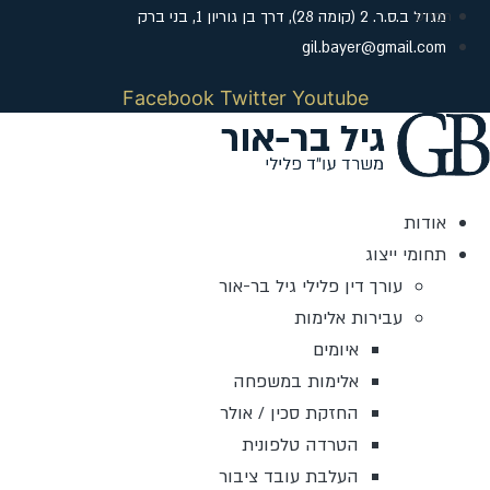
דלג
מגדל ב.ס.ר. 2 (קומה 28), דרך בן גוריון 1, בני ברק
לתוכן
gil.bayer@gmail.com
Facebook
Twitter
Youtube
אודות
תחומי ייצוג
עורך דין פלילי גיל בר-אור
עבירות אלימות
איומים
אלימות במשפחה
החזקת סכין / אולר
הטרדה טלפונית
העלבת עובד ציבור