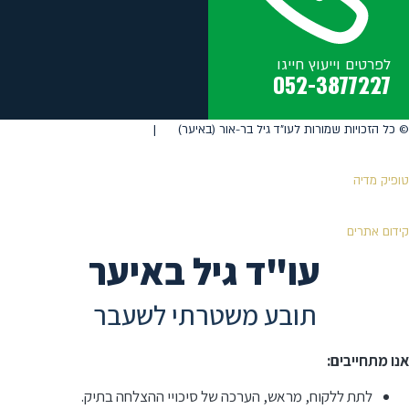
לפרטים וייעוץ חייגו
052-3877227
©️ כל הזכויות שמורות לעו"ד גיל בר-אור (באיער) |
טופיק מדיה
קידום אתרים
עו"ד גיל באיער
תובע משטרתי לשעבר
אנו מתחייבים:
לתת ללקוח, מראש, הערכה של סיכויי ההצלחה בתיק.