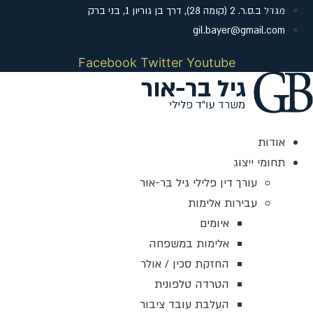
לג
מגדל ב.ס.ר. 2 (קומה 28), דרך בן גוריון 1, בני ברק
תוכן
gil.bayer@gmail.com
Facebook
Twitter
Youtube
אודות
תחומי ייצוג
עורך דין פלילי גיל בר-אור
עבירות אלימות
איומים
אלימות במשפחה
החזקת סכין / אולר
הטרדה טלפונית
העלבת עובד ציבור