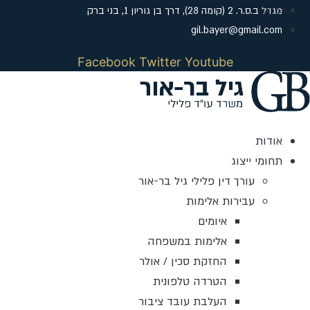
דלג
מגדל ב.ס.ר. 2 (קומה 28), דרך בן גוריון 1, בני ברק
לתוכן
gil.bayer@gmail.com
Facebook
Twitter
Youtube
אודות
תחומי ייצוג
עורך דין פלילי גיל בר-אור
עבירות אלימות
איומים
אלימות במשפחה
החזקת סכין / אולר
הטרדה טלפונית
העלבת עובד ציבור