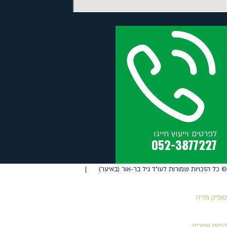
לפרטים וייעוץ חייגו
052-3877227
©️ כל הזכויות שמורות לעו"ד גיל בר-אור (באיער) |
טופיק מדיה
קידום אתרים