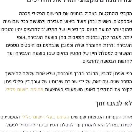
עזרה מגורם מקצועי תזרז את ההליכים
מקבלי ההחלטות בצה"ל בוחנים את הרישום הפלילי מכמה
אספקטים. ראשית נבחן מועד ביצוע העבירה ולמעשה ככל שבוצעה
סמוך יותר למועד הגיוס, כך סיכוייו של המלש"ב להתגייס יהיו נמוכים
יותר. מעבר לכך, נבחנות הנסיבות בהן בוצעה העבירה, אופי
העבירה ודרגת החומרה שלה וכמובן שנבחנים גם היבטים נוספים
הקשורים למסלול חייו של הקטין מהיום שבו בוצעה העבירה ועד
להגשת הבקשה להתגייס.
כפי שניתן להבין, מדובר בדרך מורכבת, שלא אחת עלולה להימשך
מספר שנים. עם זאת, על ידי שכירת שירותיו של עורך דין פלילי ניתן
לקצר את התהליך באופן משמעותי באמצעות
מחיקת רישום פלילי
.
לא לבזבז זמן
אחת הטעויות הנפוצות שעושים
קטינים בעלי רישום פלילי
המעוניינים
לשרת בצה"ל היא להמתין עד לקבלת הסירוב כדי להתחיל לפעול.