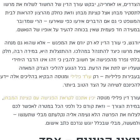
הצדדים, או לאחריהן, יבקש עורך הדין של החשוד לשלוח את מרשו
לתסקיר מבחן אצל קצינת מבחן וזאת כחלק מהרצון להראות לבית
המשפט כי גם אם הדברים אירעו כפי שאירעו – הרי שמדובר
במעידה חד פעמית שאין בכוחה להעיד על אופיו של הנאשם.
יודגש, כי עורך הדין לא רק יוזם את המפגש – אלא שהוא גם מנחה
את מרשו כיצד להתנהל במהלכו. ההתנצלות היא, במידה רבה, חלק
בלתי נפרד מהפגישה אך חשוב להבין כי זהו אינו הדבר היחידי
שעליו יש לתת את הדעת. בכל הנוגע להליכי הצדק המאחה
בעבירות פליליות – רק
עו”ד פלילי
ומנוסה הבקיא בהליכים אלה יידע
להכינכם לשיחה על הצד הטוב ביותר.
עורך דין פלילי מנוסה
יכין אתכם לקראת הפגישה עם קצינת המבחן
,
במידת הצורך – וזאת קודם כל ולפני הכל במטרה לאפשר לכם
לצלוח את הפרשה הלא נעימה אליה נקלעתם מבלי שתענשו –
ולמעשה, מבלי שבכלל יוגש נגדכם כתב אישום.