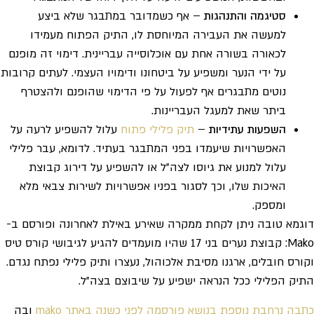
סטיגמה והתנהגות
– אף כשמדובר במתבגר שלא ביצע
למעשה את העבירה המיוחסת לו, התיק הפתוח מעמידו
לכאורה בשורה אחת עם אוכלוסייה עבריינית. דימוי זה מופנם
על ידי הנער ומשפיע על ביטחונו ודימויו העצמי. לעתים קרובות
נוטים מתבגרים אף לפעול על פי הדימוי שהופנם ולהצטרף
ביתר שאת למעגל העבריינות.
השפעות עתידיות
–
תיק פלילי פתוח
עלול להשפיע לרעה על
האפשרויות שיעמדו בפני המתבגר בעתיד. לדומא, עבר פלילי
עלול למנוע את גיוסו לצה"ל או להשפיע על דירוג קבוצת
האיכות שלו, וכך לסגור בפניו אפשרויות לשירות צבאי מלא
ומספק.
דוגמא טובה ניתן לקחת ממקרה שאירע באילת לאחרונה ופורסם ב-
Mako: קבוצת נערים בני 17 שהיו מועמדים להגיע לגיבושי קורס טיס
וקורס חובלים, ארגנו מסיבת אלכוהול, נעצרו ותיק פלילי נפתח נגדם.
התיק הפלילי ככל הנראה ישפיע על שיבוצם בצה"ל.
כתבה נרחבת נוספת בנושא פורסמה לפני כשנה באתר mako
ובה