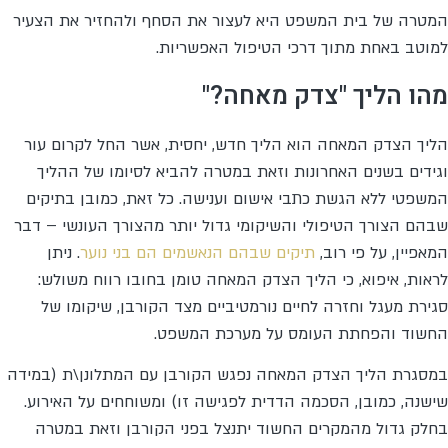
המטרה של בית המשפט היא לעצור את הסחף ולהחזיר את הצעיר
למוטב באחת מתוך דרכי הטיפול האפשריות.
מהו הליך "צדק מאחה?"
הליך הצדק המאחה הוא הליך חדש, יחסית, אשר החל לקרום עור
וגידים בשנים האחרונות וזאת במטרה להביא לסיומו של ההליך
המשפטי ללא הגשת כתבי אישום וענישה. כל זאת, כמובן בתיקים
שבהם הצורך הטיפולי והשיקומי גדול יותר מהצורך העונשי – דבר
המאפיין, על פי רוב,
תיקים שבהם הנאשמים הם בני נוער
. ניתן
לראות, איפוא, כי הליך הצדק המאחה טומן בחובו רווח משולש:
סגירת מעגל וחזרה לחיים נורמטיביים מצד הקורבן, שיקומו של
החשוד והפחתת העומס על מערכת המשפט.
במסגרת הליך הצדק המאחה נפגש הקורבן עם המתלונן\ת (במידה
שישנה, כמובן, הסכמה הדדית לפגישה זו) ומשוחחים על האירוע.
בחלק גדול מהמקרים החשוד יתנצל בפני הקורבן וזאת במטרה