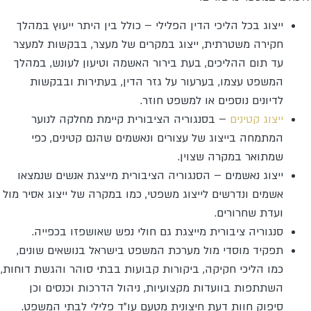
ייצוג בכל הליכי הדין הפלילי – כולל בין היתר ייעוץ במהלך
חקירה משטרתית, ייצוג במקרים של מעצר, בבקשות למעצר
עד תום ההליכים, בעת בירור האשמה וטיעון לעונש, במהלך
המשפט עצמו, בערעור על גזר הדין, בעתירות ובבקשות
לדיונים נוספים או למשפט חוזר.
ייצוג קטינים
– בסנגוריה הציבורית קיימת מחלקה לנוער
המתמחה בייצוג של עצורים ונאשמים שהנם קטינים, כפי
שמתואר במקרה שצוין.
ייצוג נאשמים – הסנגוריה הציבורית מייצגת אנשים שנמצאו
אשמים ונדרשים לייצוג משפטי, כמו במקרה של ייצוג אסיר מול
ועדת שחרורים.
סנגוריה ציבורית מייצגת גם חולי נפש שאושפזו בכפייה.
תפקיד מוסדי מול מערכת המשפט בישראל בנושאים שונים,
כמו הליכי חקיקה, ביקורות קבועות בבתי סוהר והגשת דוחות,
השתתפות בוועדות מקצועיות, ניהול הדרכות וכנסים וכן
סיפוק חוות דעת חיצונית מטעם עו"ד פלילי לבתי המשפט.