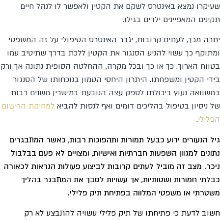
שעיקרו נמצא באינטרס לשקם את הקטין ולאפשר לו לנהל חיים
תקינים המאפיינים ילדים בגילו.
יתרה מכך, לעתים קרובות, יגבר האינטרס הטיפולי על זה המשפטי
ומתוקף כך עשוי להניע הסנגור את הקטין ללכת בדרך שתיטיב עמו
בטווח הארוך. כך או כך ובכל מקרה, ההחלטה הסופית נתונה אך ורק
בידי הקטין ומשפחתו. היתרון היחסי הטמון בנוכחותו של הסנגור
במשוואה נעוץ ביכולתו לספק עצה הנובעת במישרין משנים רבות
של ניסיון בטיפול בהליכים דומים ואף לנסות להביא
למחיקת הרישום
הפלילי
.
גיל הנעורים ידוע כבעל תמורות ותהפוכות רבות, כאשר המתבגרים
נתונים למגוון השפעות חברתיות ואישיות, ומצויים לא פעם בבלבול
ניכר. מצב זה מוביל לעתים קרובות לביצוע פעולות הנראות לכאורה
כבלתי חמורות ושטותיות, אך עשויות לסבך את המתבגר בהליך
משטרתי או משפטי המלווה בפתיחת תיק פלילי.
חשוב לדעת כי פתיחתו של תיק פלילי עשויה להתבצע לא רק