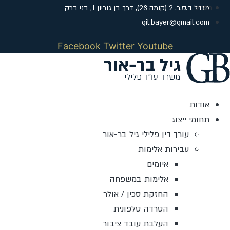
דלג
מגדל ב.ס.ר. 2 (קומה 28), דרך בן גוריון 1, בני ברק
לתוכן
gil.bayer@gmail.com
Facebook
Twitter
Youtube
אודות
תחומי ייצוג
עורך דין פלילי גיל בר-אור
עבירות אלימות
איומים
אלימות במשפחה
החזקת סכין / אולר
הטרדה טלפונית
העלבת עובד ציבור