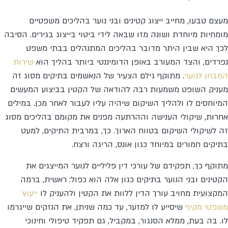
מעצם טבעו, מחייב ייצוג קטינים ובני נוער בהליכים משפטיים
מומחיות מיוחדת ושונה מזו שבאה לידי ביטוי בייצוג בגירים. הסיבה
לכך היא שבין היתר מדובר בהליכים המתנהלים בבתי משפט
נפרדים, והצד המעורב באופן הדומיננטי ביותר בהליך הוא
שירות
המבחן לנוער
. מתוקף גילם הצעיר של הנאשמים בתיקים מסוג זה
מעניק השופט משמעות רבה להודאה של הקטין בביצוע המעשים
המיוחסים לו ולהליך השיקום שיהיה עליו לעבור לאחר מכן. במילים
אחרות, שיקולי הענישה וההרתעה מפנים את מקומם בהליכים מסוג
זה לשיקולי השיקום בטווח הארוך. כך, במרבית התיקים, למעט
בתיקים חמורים במיוחד כגון אונס, הריגה ורצח.
מתוקף כך, תפקידם של עורכי דין פליליים לנוער המייצגים את
הקטינים ובני הנוער בתיקים כגון אלה הוא כפול: ראשית, ברמה
המקצועית מחויב עורך הדין ללוות את הקטין ולהעניק לו
ייעוץ
משפטי מקיף
שיסייע לו למזער, עד כמה שניתן, את הנזקים שייגרמו
לו. בה בעת, ממלא הסנגור, במקביל, גם תפקיד טיפולי וחינוכי