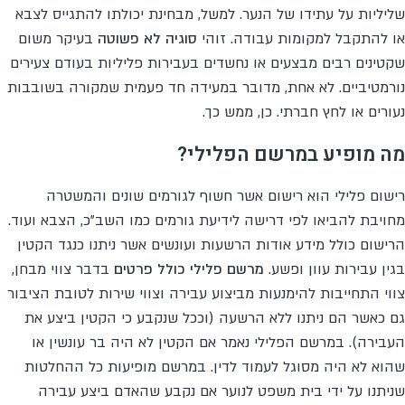
שליליות על עתידו של הנער. למשל, מבחינת יכולתו להתגייס לצבא
או להתקבל למקומות עבודה. זוהי
סוגיה לא פשוטה
בעיקר משום
שקטינים רבים מבצעים או נחשדים בעבירות פליליות בעודם צעירים
נורמטיביים. לא אחת, מדובר במעידה חד פעמית שמקורה בשובבות
נעורים או לחץ חברתי. כן, ממש כך.
מה מופיע במרשם הפלילי?
רישום פלילי הוא רישום אשר חשוף לגורמים שונים והמשטרה
מחויבת להביאו לפי דרישה לידיעת גורמים כמו השב"כ, הצבא ועוד.
הרישום כולל מידע אודות הרשעות ועונשים אשר ניתנו כנגד הקטין
בגין עבירות עוון ופשע.
מרשם פלילי כולל פרטים
בדבר צווי מבחן,
צווי התחייבות להימנעות מביצוע עבירה וצווי שירות לטובת הציבור
גם כאשר הם ניתנו ללא הרשעה (וככל שנקבע כי הקטין ביצע את
העבירה). במרשם הפלילי נאמר אם הקטין לא היה בר עונשין או
שהוא לא היה מסוגל לעמוד לדין. במרשם מופיעות כל ההחלטות
שניתנו על ידי בית משפט לנוער אם נקבע שהאדם ביצע עבירה