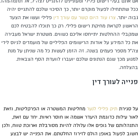
אם אתם בעלי רישום פלילי ומעוניינים להתגייס לצה"ל, אל תתמהמהו.
ככל שתתחילו לפעול מוקדם יותר, כך הסיכוי שלכם להתגייס יהיה
גבוה יותר.
צרו עוד היום קשר עם עורך דין
פלילי ועשו את הצעד
הראשון לקראת מחיקת רישום פלילי. רק כך תוכלו להבטיח לכם
שמקבלי ההחלטות יתייחסו אליכם כשווים. משטרת ישראל מעבירה
את כל המידע על אודות הרישומים הפליליים של מועמדים לגיוס לידי
צה"ל מספר פעמים בשנה. זה הזמן לעשות כל מה שניתן על מנת
למנוע מכך שגם הנתונים שלכם יועברו לוועדת הסף הצבאית.
בהצלחה.
פנייה לעורך דין
על סגירת
תיק פלילי לנער
מחליטות המשטרה או הפרקליטות, וזאת
לאור עילות כדוגמת היעדר אשמה או חוסר ראיות. יחד עם זאת,
התנהלותם של גופים אלו עלולה להיות מסורבלת וארוכת טווח, ולכן
חשוב לפעול באופן הולם לזירוז החלטתם. את הפנייה יש לבצע