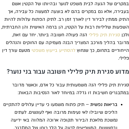
במקרים של הגעה לבית משפט לנוער ובהיותו של הקטין אשם
בעבירה, אלא גם במקרים בהם לא בוצעה למעשה כל עבירה, אך
התיק ממתין לבירור דין לאורך זמן רב. לתיק הפתוח עלולות להיות
השפעות שליליות רבות על הקטין, הן ברמה האישית והן החברתית,
ולכן
סגירת תיק פלילי
הנה פעולה חשובה ביותר. יחד עם זאת,
מדובר בהליך מורכב המצריך הבנה מעמיקה עם החוקים והנהלים
הייחודיים בתחום, כך שנחוץ
להסתייע בייעוץ משפטי
מטעם עורך דין
פלילי.
מדוע סגירת תיק פלילי חשובה עבור בני נוער?
סגירת תיק פלילי הנה משמעותית עבור כל אדם, וכאשר מדובר
במתבגרים חשיבות זו גדלה במיוחד לאור הנסיבות הבאות:
בריאות נפשית
– תיק פתוח משמעו כי עדיין עלולים להתקיים
הליכים שיובילו לאי נעימות מרובה ואף לעונשים. לעתים
נמשכת מלאכת הבירור תקופה ארוכה המלווה באי ידיעה
ובחששות, המשפיעים לרעה על הלך רוחו של המתבגר.