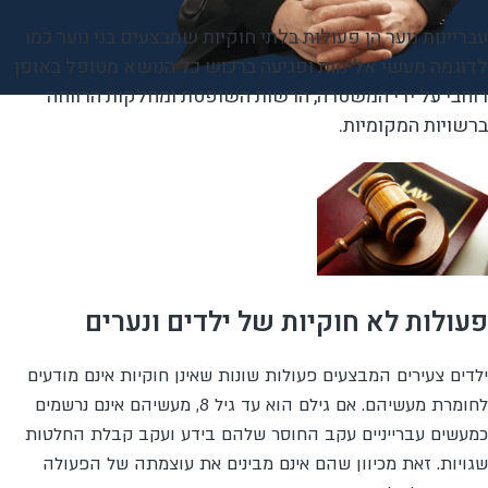
עבריינות נוער הן פעולות בלתי חוקיות שמבצעים בני נוער כמו
לדוגמה מעשי אלימות ופגיעה ברכוש כל הנושא מטופל באופן
רוחבי על ידי המשטרה, הרשות השופטת ומחלקות הרווחה
ברשויות המקומיות.
פעולות לא חוקיות של ילדים ונערים
ילדים צעירים המבצעים פעולות שונות שאינן חוקיות אינם מודעים
לחומרת מעשיהם. אם גילם הוא עד גיל 8, מעשיהם אינם נרשמים
כמעשים עברייניים עקב החוסר שלהם בידע ועקב קבלת החלטות
שגויות. זאת מכיוון שהם אינם מבינים את עוצמתה של הפעולה