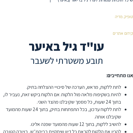
©️ כל הזכויות שמורות לעו"ד גיל בר-אור (באיער) |
טופיק מדיה
קידום אתרים
עו"ד גיל באיער
תובע משטרתי לשעבר
אנו מתחייבים:
לתת ללקוח, מראש, הערכה של סיכויי ההצלחה בתיק.
להיות בשקיפות מלאה מול הלקוח. אם הלקוח ביקש זאת, נעביר לו,
בתוך 24 שעות, כל מסמך שקיבלנו מהצד השני.
לתת ללקוח עדכון, בכל התפתחות בתיק, בתוך 24 שעות מהמועד
שקיבלנו אותה.
להשיב ללקוח, בתוך 12 שעות מהמועד שפנה אלינו.
⁠להכין את הלקוח לקראת כל דיון שיתקיים בביהמ״ש, בצורה הטובה