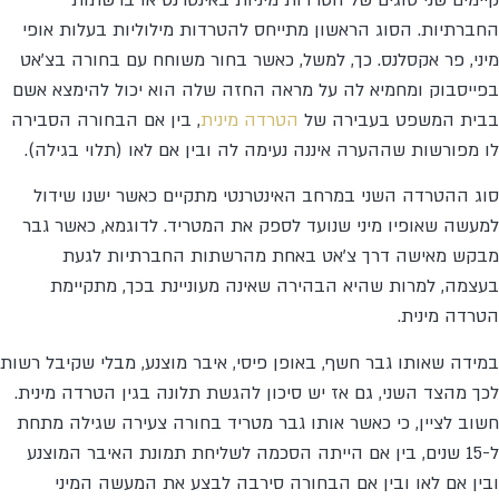
החברתיות. הסוג הראשון מתייחס להטרדות מילוליות בעלות אופי
מיני, פר אקסלנס. כך, למשל, כאשר בחור משוחח עם בחורה בצ'אט
בפייסבוק ומחמיא לה על מראה החזה שלה הוא יכול להימצא אשם
בבית המשפט בעבירה של
הטרדה מינית
, בין אם הבחורה הסבירה
לו מפורשות שההערה איננה נעימה לה ובין אם לאו (תלוי בגילה).
סוג ההטרדה השני במרחב האינטרנטי מתקיים כאשר ישנו שידול
למעשה שאופיו מיני שנועד לספק את המטריד. לדוגמא, כאשר גבר
מבקש מאישה דרך צ'אט באחת מהרשתות החברתיות לגעת
בעצמה, למרות שהיא הבהירה שאינה מעוניינת בכך, מתקיימת
הטרדה מינית.
במידה שאותו גבר חשף, באופן פיסי, איבר מוצנע, מבלי שקיבל רשות
לכך מהצד השני, גם אז יש סיכון להגשת תלונה בגין הטרדה מינית.
חשוב לציין, כי כאשר אותו גבר מטריד בחורה צעירה שגילה מתחת
ל-15 שנים, בין אם הייתה הסכמה לשליחת תמונת האיבר המוצנע
ובין אם לאו ובין אם הבחורה סירבה לבצע את המעשה המיני