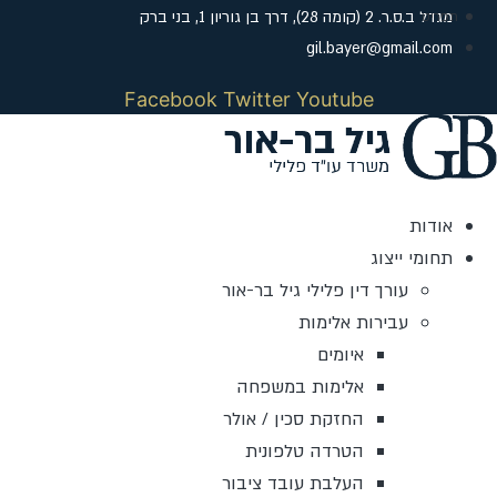
דלג
מגדל ב.ס.ר. 2 (קומה 28), דרך בן גוריון 1, בני ברק
לתוכן
gil.bayer@gmail.com
Facebook
Twitter
Youtube
אודות
תחומי ייצוג
עורך דין פלילי גיל בר-אור
עבירות אלימות
איומים
אלימות במשפחה
החזקת סכין / אולר
הטרדה טלפונית
העלבת עובד ציבור