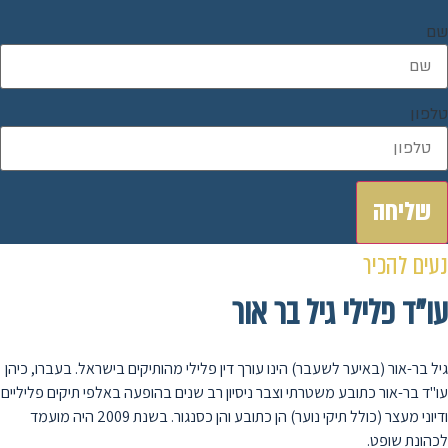
שם
טלפון
שליחה
נעים להכיר
עו”ד פלילי גיל בר אור
גיל בר-אור (באיער לשעבר) הינו עורך דין פלילי מהותיקים בישראל. בעברו, כיהן
עו"ד בר-אור כתובע משטרתי וצבר ניסיון רב שנים בהופעה באלפי תיקים פליליים
ודיוני מעצר (כולל תיקי נוער) הן כתובע והן כסנגור. בשנת 2009 היה מועמד
לכהונת שופט.