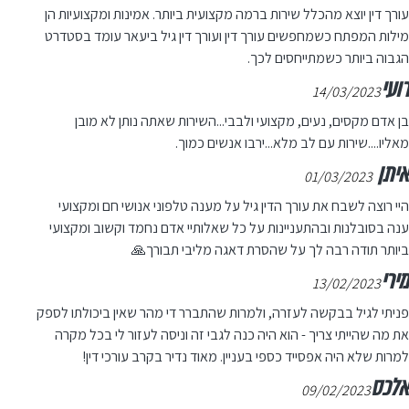
עורך דין יוצא מהכלל שירות ברמה מקצועית ביותר. אמינות ומקצועיות הן
מילות המפתח כשמחפשים עורך דין ועורך דין גיל ביעאר עומד בסטדרט
הגבוה ביותר כשמתייחסים לכך.
רועי
14/03/2023
בן אדם מקסים, נעים, מקצועי ולבבי...השירות שאתה נותן לא מובן
מאליו....שירות עם לב מלא...ירבו אנשים כמוך.
איתן
01/03/2023
היי רוצה לשבח את עורך הדין גיל על מענה טלפוני אנושי חם ומקצועי
ענה בסובלנות ובהתעניינות על כל שאלותיי אדם נחמד וקשוב ומקצועי
ביותר תודה רבה לך על שהסרת דאגה מליבי תבורך🙏
מירי
13/02/2023
פניתי לגיל בבקשה לעזרה, ולמרות שהתברר די מהר שאין ביכולתו לספק
את מה שהייתי צריך - הוא היה כנה לגבי זה וניסה לעזור לי בכל מקרה
למרות שלא היה אפסייד כספי בעניין. מאוד נדיר בקרב עורכי דין!
אלכס
09/02/2023