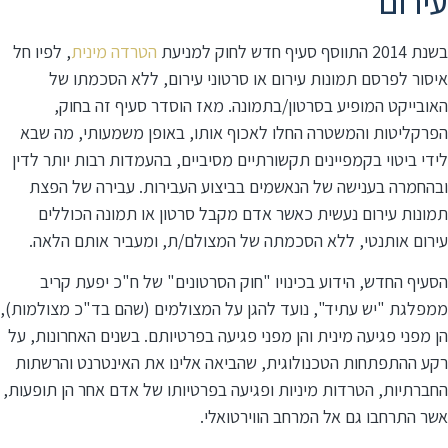
עירום
בשנת 2014 התווסף סעיף חדש לחוק למניעת
הטרדה מינית
, לפיו חל
איסור לפרסם תמונות עירום או סרטוני עירום, ללא הסכמתו של
האובייקט המופיע בסרטון/בתמונה. מאז הוסדר סעיף זה בחוק,
הפרקליטות והמשטרה החלו לאכוף אותו, באופן משמעותי, מה שבא
לידי ביטוי בקמפיינים תקשורתיים מסיביים, בהעמדות רבות יותר לדין
ובהחמרה בענישה של הנאשמים בביצוע העבירות. עבירה של הפצת
תמונות עירום נעשית כאשר אדם מקבל סרטון או תמונה הכוללים
עירום אותנטי, ללא הסכמתה של המצולם/ת, ומעביר אותם הלאה.
הסעיף החדש, הידוע בכינויו "חוק הסרטונים" של ח"כ יפעת קריב
ממפלגת "יש עתיד", נועד להגן על המצולמים (שהם בד"כ מצולמות),
הן מפני פגיעה מינית והן מפני פגיעה בפרטיותם. בשנים האחרונות, על
רקע ההתפתחות הטכנולוגית, שהביאה אלינו את האינטרנט והרשתות
החברתיות, הטרדות מיניות ופגיעה בפרטיותו של אדם אחר הן תופעות,
אשר התרחבו גם אל המרחב הווירטואלי.