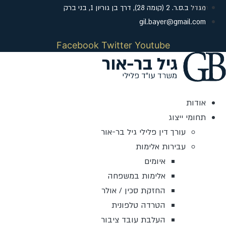
לג
מגדל ב.ס.ר. 2 (קומה 28), דרך בן גוריון 1, בני ברק
תוכן
gil.bayer@gmail.com
Facebook
Twitter
Youtube
אודות
תחומי ייצוג
עורך דין פלילי גיל בר-אור
עבירות אלימות
איומים
אלימות במשפחה
החזקת סכין / אולר
הטרדה טלפונית
העלבת עובד ציבור