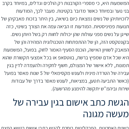
המשמעות היא, כי מספרי הקורבנות רק הולכים וגדלים, במיוחד בקרב
בני נוער ובמיוחד כאשר מדובר בקטינות. מעבר לכך, המודעות
לזכויותיהן של נשים נמצאת כיום בשיאה, בין היתר בזכות מאבקיהן של
תנועות פמיניסטיות. המודעות זו הביאה עמה את הצורך בשינוי, כזה
שייגן על נשים מפני עוולות שהן יכולות לחוות רק בשל היותן נשים.
בקונטקסט הזה, הן של ההתפתחות הטכנולוגית המהירה והן של
המאבק לשוויון האישה, הוכנס הסעיף האמור לחוק. בפועל, המשמעות
היא שכל אדם שמפיץ ברשת, בווטסאפ או בכל אמצעי תקשורת שהוא
תמונות, ללא אישור של המצולם, חשוף לחקירה ולהעמדה לדין בגין
עבירה של הטרדה מינית ולעונש מקסימאלי של 5 שנות מאסר בפועל
(כאשר התביעה תטען, במציאות, לעונש מאסר בדרך של עבודות
שירות וביהמ"ש יתקשה להימנע מהרשעה).
הגשת כתב אישום בגין עבירה של
מעשה מגונה
בשנים האחרונות, הפרקליטות בוחרת להגיש כתבי אישום בנושא הפצת