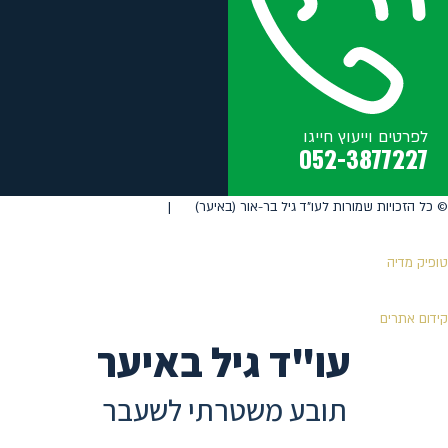
לפרטים וייעוץ חייגו
052-3877227
©️ כל הזכויות שמורות לעו"ד גיל בר-אור (באיער) |
טופיק מדיה
קידום אתרים
עו"ד גיל באיער
תובע משטרתי לשעבר