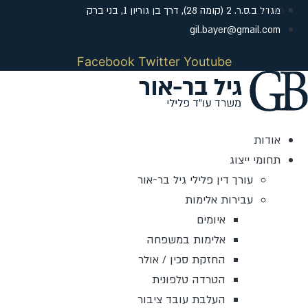
לג
מגדל ב.ס.ר. 2 (קומה 28), דרך בן גוריון 1, בני ברק
תוכן
gil.bayer@gmail.com
Facebook
Twitter
Youtube
אודות
תחומי ייצוג
עורך דין פלילי גיל בר-אור
עבירות אלימות
איומים
אלימות במשפחה
החזקת סכין / אולר
הטרדה טלפונית
העלבת עובד ציבור