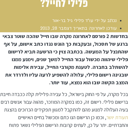
פלילי לחייל?
נכתב על ידי
עו"ד פלילי גיל בר-אור
עודכן לאחרונה בתאריך
דצמבר 28, 2013
בחדשות 2 פורסם לאחרונה מקרה שבו חייל שהכה שוטר צבאי
ברגע של תסכול, ובעקבות כך הוגש נגדו כתב אישום, על אף
שהתנצל על המעשה. בכתבה צוין כי הרשעה תביא לרישום
פלילי שיהווה מכשול עבור החייל למשך שנים, וימנע ממנו
להשתלב בחברה. לטענת מקורבי החייל, עבירת אלימות
שבגינה רישום פלילי, עלולה להשפיע לרעה עליו ולדרדר את
המצב הקשה שבו הוא נמצא, עוד יותר.
בכל מקרה, על פי החוק בישראל, כל עבירה פלילית קלה ככבדה חייבת
ברישום פלילי. רישום זה, כמו במקרה המוזכר, מהווה עבור אנשים רבים
בעיה העלולה למנוע מהם להתקבל למגוון תפקידים הכרוכים בהצגת
תעודת יושר
, וכמו כן הרישום הנו כתם ומכשול בחיים האישיים
והחברתיים. יתר על כן, לעתים קרובות הרישום הפלילי נשאר פתוח