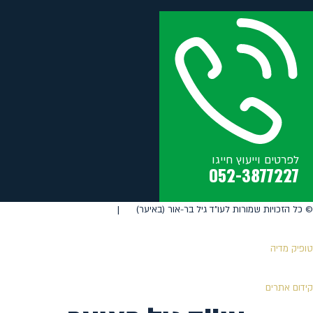
לפרטים וייעוץ חייגו
052-3877227
©️ כל הזכויות שמורות לעו"ד גיל בר-אור (באיער) |
טופיק מדיה
קידום אתרים