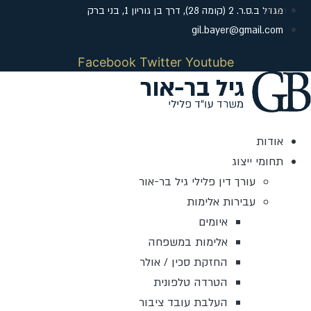
לג
מגדל ב.ס.ר. 2 (קומה 28), דרך בן גוריון 1, בני ברק
תוכן
gil.bayer@gmail.com
Facebook
Twitter
Youtube
אודות
תחומי ייצוג
עורך דין פלילי גיל בר-אור
עבירות אלימות
איומים
אלימות במשפחה
החזקת סכין / אולר
הטרדה טלפונית
העלבת עובד ציבור