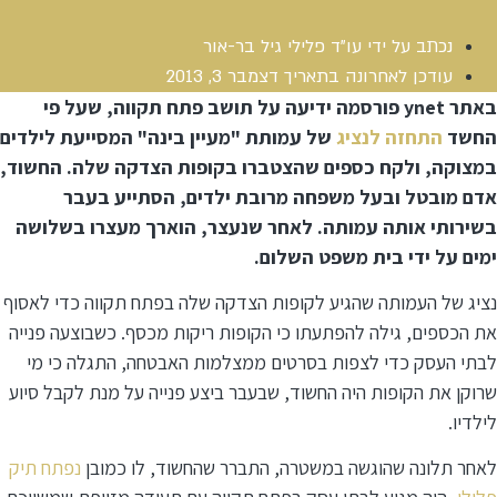
נכתב על ידי
עו"ד פלילי גיל בר-אור
עודכן לאחרונה בתאריך
דצמבר 3, 2013
באתר ynet פורסמה ידיעה על תושב פתח תקווה, שעל פי
החשד
התחזה לנציג
של עמותת "מעיין בינה" המסייעת לילדים
במצוקה, ולקח כספים שהצטברו בקופות הצדקה שלה. החשוד,
אדם מובטל ובעל משפחה מרובת ילדים, הסתייע בעבר
בשירותי אותה עמותה. לאחר שנעצר, הוארך מעצרו בשלושה
ימים על ידי בית משפט השלום.
נציג של העמותה שהגיע לקופות הצדקה שלה בפתח תקווה כדי לאסוף
את הכספים, גילה להפתעתו כי הקופות ריקות מכסף. כשבוצעה פנייה
לבתי העסק כדי לצפות בסרטים ממצלמות האבטחה, התגלה כי מי
שרוקן את הקופות היה החשוד, שבעבר ביצע פנייה על מנת לקבל סיוע
לילדיו.
לאחר תלונה שהוגשה במשטרה, התברר שהחשוד, לו כמובן
נפתח תיק