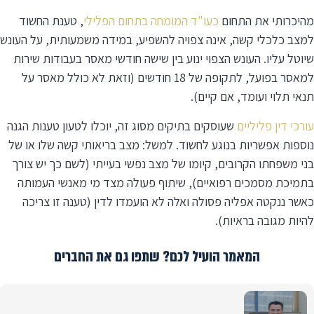
מהיכרותי את התחום
כעו"ד המומחה בתחום הפלילי
, טענת החשוד
למצב כלכלי קשה, אינה צפויה להשפיע, במידה משמעותית, על העונש
שיוטל עליו. העונש הצפוי ינוע בין שישה חודשי מאסר בעבודות שירות
למאסר בפועל, לתקופה של 18 חודשים (וזאת לא כולל מאסר על
תנאי תלוי ועומד, אם קיים).
עורכי דין פליליים
שעוסקים בתיקים מסוג זה, יוכלו לטעון טענות הגנה
נוספות אפשריות בנוגע לחשוד. למשל: מצב בריאותי קשה שלו או של
בני משפחתו הקרובים, קיומו של מצב נפשי בעייתי (לשם כך יש צורך
בתמיכת מסמכים רפואיים), שיתוף פעולה מצד מי מאנשי העמותה
כאשר ננקטה אפליה פסולה ואלה לא הועמדו לדין (טענה זו צריכה
להיות מגובה בראיות).
המאמר הועיל לכם? שתפו גם את החברים