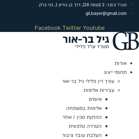
לג
מגדל ב.ס.ר. 2 (קומה 28), דרך בן גוריון 1, בני ברק
תוכן
gil.bayer@gmail.com
Facebook
Twitter
Youtube
אודות
תחומי ייצוג
עורך דין פלילי גיל בר-אור
עבירות אלימות
איומים
אלימות במשפחה
החזקת סכין / אולר
הטרדה טלפונית
העלבת עובד ציבור