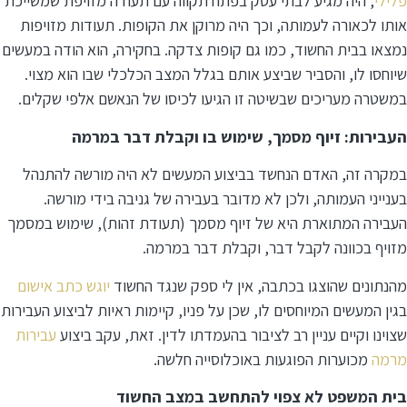
פלילי
, היה מגיע לבתי עסק בפתח תקווה עם תעודה מזויפת שמשייכת
אותו לכאורה לעמותה, וכך היה מרוקן את הקופות. תעודות מזויפות
נמצאו בבית החשוד, כמו גם קופות צדקה. בחקירה, הוא הודה במעשים
שיוחסו לו, והסביר שביצע אותם בגלל המצב הכלכלי שבו הוא מצוי.
במשטרה מעריכים שבשיטה זו הגיעו לכיסו של הנאשם אלפי שקלים.
העבירות: זיוף מסמך, שימוש בו וקבלת דבר במרמה
במקרה זה, האדם הנחשד בביצוע המעשים לא היה מורשה להתנהל
בענייני העמותה, ולכן לא מדובר בעבירה של גניבה בידי מורשה.
העבירה המתוארת היא של זיוף מסמך (תעודת זהות), שימוש במסמך
מזויף בכוונה לקבל דבר, וקבלת דבר במרמה.
מהנתונים שהוצגו בכתבה, אין לי ספק שנגד החשוד
יוגש כתב אישום
בגין המעשים המיוחסים לו, שכן על פניו, קיימות ראיות לביצוע העבירות
שצוינו וקיים עניין רב לציבור בהעמדתו לדין. זאת, עקב ביצוע
עבירות
מרמה
מכוערות הפוגעות באוכלוסייה חלשה.
בית המשפט לא צפוי להתחשב במצב החשוד