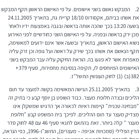
2. המבקש נאשם בשני אישומים. על פי האישום הראשון תקף המבקש
את אשתו בביתם, אקסודוס 18/10 קריית גת, בתאריך 24.11.2005
בשעה 13:20 בכך שהכה אותה בראשה ובגבה באמצעות ידיו ולאחר
מכן ירק בראשה ובפניה. על פי האישום השני כחודשיים לפני האירוע
נשוא האישום הראשון, בתאריך ובשעה אשר אינם ידועים למאשימה,
תקף הנאשם את אשתו בכך שירק על ראשה ועל גופה וכן זרק עליה
מאפרות אשר לא פגעו בה. הוראת החיקוק עליה עבר המבקש בשני
האישומים המיוחסים לו, תקיפה בנסיבות מחמירות, סעיף 379+
382(ב) (1) לחוק העונשין התשל"ז.
3. בתאריך 25.11.2005 הגישה המאשימה בקשה למעצר עד תום
הליכים ובצדה חלופת מעצר. כבוד השופט בן יוסף קבע כי בתיק זה
"מבחינה טכנית" קיימות ראיות לכאורה אך הדגיש שמשקלן אינו
מצדיק מעצר עד תום ההליכים. לפיכך בית המשפט קבע "חלופת
מעצר " קלה ביותר. זאת בהתאם לתנאי סעיף 46 עם 48 לחוק סדר
הדין הפלילי (סמכויות אכיפה – מעצרים), התשנ"ו-1996, כפי הנראה,