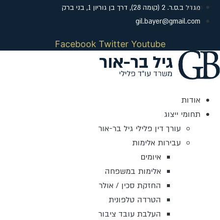
לג
מגדל ב.ס.ר. 2 (קומה 28), דרך בן גוריון 1, בני ברק
תוכן
gil.bayer@gmail.com
Facebook
Twitter
Youtube
אודות
תחומי ייצוג
עורך דין פלילי גיל בר-אור
עבירות אלימות
איומים
אלימות במשפחה
החזקת סכין / אולר
הטרדה טלפונית
העלבת עובד ציבור