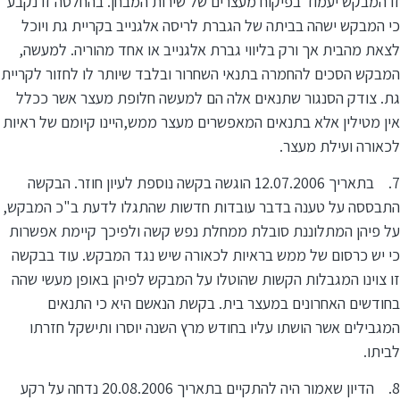
זו המבקש יעמוד בפיקוח מעצרים של שירות המבחן. בהחלטה זו נקבע
כי המבקש ישהה בביתה של הגברת לריסה אלגנייב בקריית גת ויוכל
לצאת מהבית אך ורק בליווי גברת אלגנייב או אחד מהוריה. למעשה,
המבקש הסכים להחמרה בתנאי השחרור ובלבד שיותר לו לחזור לקריית
גת. צודק הסנגור שתנאים אלה הם למעשה חלופת מעצר אשר ככלל
אין מטילין אלא בתנאים המאפשרים מעצר ממש,היינו קיומם של ראיות
לכאורה ועילת מעצר.
7. בתאריך 12.07.2006 הוגשה בקשה נוספת לעיון חוזר. הבקשה
התבססה על טענה בדבר עובדות חדשות שהתגלו לדעת ב"כ המבקש,
על פיהן המתלוננת סובלת ממחלת נפש קשה ולפיכך קיימת אפשרות
כי יש כרסום של ממש בראיות לכאורה שיש נגד המבקש. עוד בבקשה
זו צוינו המגבלות הקשות שהוטלו על המבקש לפיהן באופן מעשי שהה
בחודשים האחרונים במעצר בית. בקשת הנאשם היא כי התנאים
המגבילים אשר הושתו עליו בחודש מרץ השנה יוסרו ותישקל חזרתו
לביתו.
8. הדיון שאמור היה להתקיים בתאריך 20.08.2006 נדחה על רקע