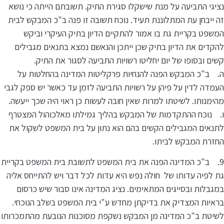
נציגי התביעה על מנת שישקלו סגירת התיק. תשובתם הייתה כי נושא
זה ייבחן עת המתלוננת תעיד. נוכח תשובה זו פנה ב"כ המבקש לבית
המשפט בקריית גת בו אמור להתקיים הדיון בתיק העיקרי וביקש
להקדים את הדיון בתיק שכן ייתכן והנאשם נמצא בתנאים מגבילים
קשים ובסופו של יום יחליטו רשויות התביעה לסגור את התיק.
ה. ב"כ המבקש הפנה להנחיות פרקליטות המדינה בהחלטות על
העמדה לדין על פיהן על רשויות התביעה לזמן עד כאשר יש ספק לגבי
מהימנותו. לשיטתו למרות שאין חובה לעשות כן ראוי היה שכך ייעשה.
ו. נוכח ההתקדמות של המבקש בהליך גמילתו מאלכוהול המצטרף
לתנאים המגבילים הקשים בהם הוא נתון על בית המשפט לשקול את
החזרת המבקש לביתו.
9. ב"כ המדינה הפנה את בית המשפט לתשובת בית המשפט בקריית
גת לפיה עדותו של חולה נפש היא עדות לכל דבר ויש להתייחס אליה
במגבלות ובסייגים המתאימים. נציג המדינה אינו סבור שיש כרסום
בראיות המצדיק את בדיקתן מחדש ע"י בית המשפט בשלב הנוכחי.
לשיטת ב"כ המדינה מן המבקש נשקפת מסוכנות הנובעת מהתמכרותו