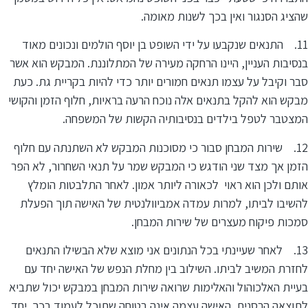
שהציג הסנגור ואין בכך לשנות מאומה.
11. התנאים שנקבעו על ידי השופט בן יוסף הולמים ונכונים מאוד
בנסיבות העניין, היינו הרחקה מעירה של המתלוננת. המבקש הוא אשר
סבר וקיבל על עצמו תנאים חמורים יותר כדי להיות בקריית גת. כעת
מבקש הוא להקל בתנאים אלה נוכח הרעה בראיות, חלוף הזמן והקושי
המצטבר לטפל בילדים בנסיבותיה הקשות של המשפחה.
12. שירות המבחן סבור כי מסוכנות המבקש לא השתנתה עם חלוף
הזמן אך מצד שני הודגש כי המבקש שמר על תנאי השחרור, לא הפר
אותם ולכן הוא ראוי לכאורה ליותר אמון. לאחר התלבטות הומלץ
להשיבו לביתו, למרות עמדה אמביוולנטית של האישה תוך הפעלת
סמכות פיקוח מעצרים של שירות המבחן.
13. לאחר שעיינתי בכל הנתונים אני מוצא שלא הבשילו התנאים
לחזרת המשיב לביתו. השילוב בין מחלת הנפש של האישה יחד עם
בעיית האלכוהול והאלימות שרואה שירות המבחן במבקש יכול שתביא
לתוצאה הרסנית. האישה עצמה אינה בטוחה שתוכל לעמוד בכך. יחד