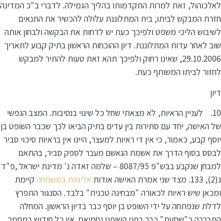
לאלכוהול, זאת למרות התקדמותו בהליך הגמילה. לדברי ב"כ המדינה
חזרת המבקש לביתו, בית המתלוננת עלולה להכשיר את התנאים
לשיבוש הליכי משפט ולפיכך כעת יש לדחות את הבקשה ולבחון אותה
שוב לאחר עדות המתלוננת. דיון ההוכחות הראשון בתיק קבוע לתאריך
29.10.2006, שאינו רחוק ולפיכך תהא זאת טעות להתיר למבקש
לחזור לביתו המשותף כעת.
דיון
10. לעניין הראיות, לא מצאתי שחל כל שינוי בנסיבות. המצב הנפשי
של האישה, יחד עם סתירות בין עדים בתיק הביאו לכך שכבר השופט בן
יוסף קבע, כאמור, כי אין די ראיות למעצר, היינו אין בראיות סיכוי סביר
לבסס בסוף הדרך את אשמת הנאשם מעבר לספק סביר, בהתאם
למבחן שנקבע בבש"פ 8087/95 – שלמה זאדה נ' מדינת ישראל ,פ"ד
נ(2), 133. מצד שני אמרת האישה אודות
אלימות במשפחה
קיימת
ומכאן שיש ראיות לכאורה "מבחינה טכנית" בלבד. הסנגור התפרץ
לדלת שנפתחה על ידי השופט בן יוסף כבר בדיון הראשון. המחלה
התבררה כ"שסעת" כבר בפני השופט נחמיאס. אין כל חידוש במסמך