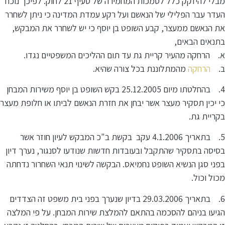
מבלי להיזקק כלל לסמכות המחמירה של סעיף 21 לחוק. לפיכך נוכח
העדר עבר הפלילי של הנאשם ועל רקע עמדת המדינה כי ניתן לשחרר
את הנאשם ממעצר, קבע השופט בן יוסף כי יש לשחרר את המבקש,
בתנאים הבאים,
א. הרחקה מהעיר קריית גת עד תום ההליכים המשפטיים נגדו.
ב.
הרחקה
מהמתלוננת בכל צורה שהיא.
4. בהחלטתו מיום 25.12.2005 בקש השופט בן יוסף משירות המבחן
כי יכין תסקיר מעצר אשר יבחן את חזרת הנאשם לביתו או חלופת מעצר
בקריית גת.
5. בתאריך 4.1.2006 עקב בקשת ב"כ המבקש לעיון חוזר אשר
בסיסה בתסקיר שהתקבל ובעובדות חדשות שנודעו לסנגור, נערך דיון
בפני סגן הנשיא השופט נחמיאס. הבקשה לשינוי תנאי השחרור נדחתה
מכול וכול.
6. בתאריך 29.03.2006 בדיון שנערך בפני בית משפט זה הצדדים
הגיעו בניהם להסכמה בהתאם להמלצת שירות המבחן. על פי המלצה