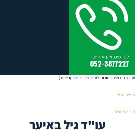
לפרטים וייעוץ חייגו
052-3877227
©️ כל הזכויות שמורות לעו"ד גיל בר-אור (באיער) |
טופיק מדיה
קידום אתרים
עו"ד גיל באיער