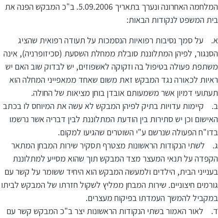
המלחמה האחרונה ונערך בתאריך 5.09.2006. ב"כ המבקש הפנה את
בית המשפט לנקודות הבאות:
א. על סמך נסיבות רפואיות הנסמכות על תעודה רפואית שהציג
הסנגור, לפיהן המתלוננת סובלת ממחלת השסעת (סכיזופרניה), אינה
משתפת פעולה בטיפול בה וזקוקה לאשפוזים, יש לבדוק שוב האם יש
ראיות לכאורה נגד המבקש זאת משום שאחד ממאפייני המחלה הוא
תעתועי דמיון אשר משמעותם אובדן בוחן מציאות של החולה.
ב. קיימות עדויות בתיק לפיהן המבקש לא עשה את המיוחס לו בכתב
האישום וכן יש סתירות בין הודעת המתלוננת לבין דבריה אשר נרשמו
בדו"ח הפעולה שנרשם ע"י השוטרים שהגיעו למקום.
ג. לשתי הנקודות הראשונות מצטרף תסקיר שירות המבחן המתאר
הקפדה על תנאי המעצר מצד המבקש תוך שהוא מסייע למתלוננת
בענייני הבית, הילדים ולמעשה המבקש הוא היחיד ששומר על קשר עם
גורמים חיצוניים. שירות המבחן ממליץ לשקול חזרתו של המבקש לביתו
במקביל להמשך העמדתו בפיקוח מעצרים.
ד. לאור האמור בשתי הנקודות הראשונות יצר ב"כ המבקש קשר עם