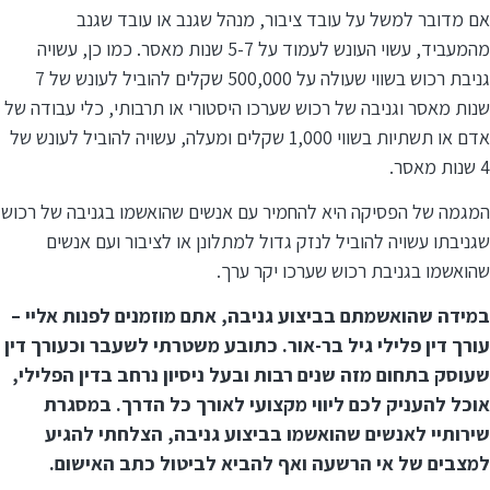
אם מדובר למשל על עובד ציבור, מנהל שגנב או עובד שגנב
מהמעביד, עשוי העונש לעמוד על 5-7 שנות מאסר. כמו כן, עשויה
גניבת רכוש בשווי שעולה על 500,000 שקלים להוביל לעונש של 7
שנות מאסר וגניבה של רכוש שערכו היסטורי או תרבותי, כלי עבודה של
אדם או תשתיות בשווי 1,000 שקלים ומעלה, עשויה להוביל לעונש של
4 שנות מאסר.
המגמה של הפסיקה היא להחמיר עם אנשים שהואשמו בגניבה של רכוש
שגניבתו עשויה להוביל לנזק גדול למתלונן או לציבור ועם אנשים
שהואשמו בגניבת רכוש שערכו יקר ערך.
במידה שהואשמתם בביצוע גניבה, אתם מוזמנים לפנות אליי –
עורך דין פלילי גיל בר-אור. כתובע משטרתי לשעבר וכעורך דין
שעוסק בתחום מזה שנים רבות ובעל ניסיון נרחב בדין הפלילי,
אוכל להעניק לכם ליווי מקצועי לאורך כל הדרך. במסגרת
שירותיי לאנשים שהואשמו בביצוע גניבה, הצלחתי להגיע
למצבים של אי הרשעה ואף להביא לביטול כתב האישום.