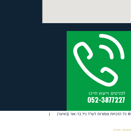
לפרטים וייעוץ חייגו
052-3877227
©️ כל הזכויות שמורות לעו"ד גיל בר-אור (באיער) |
טופיק מדיה