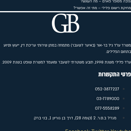
גניבה מסופר פארם – מה העונש?
מחיקת רישום פלילי – מתי זה אפשרי?
משרד עו"ד גיל בר-אור (באיער לשעבר) מתמחה במתן שירותי עריכת דין, ייעוץ וסיוע
בתחום הפלילים.
עו"ד פלילי משנת 1998, תובע משטרתי לשעבר ומועמד למשרת שופט בשנת 2009.
פרטי התקשרות
052-3877227
‭03-7789000
077-5558289
מגדל ב.ס.ר. 2 (קומה 28), דרך בן גוריון 1, בני ברק