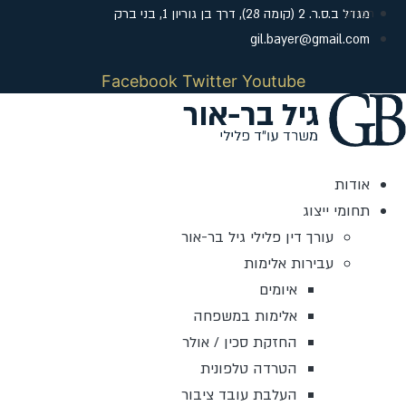
לג
מגדל ב.ס.ר. 2 (קומה 28), דרך בן גוריון 1, בני ברק
תוכן
gil.bayer@gmail.com
Facebook
Twitter
Youtube
אודות
תחומי ייצוג
עורך דין פלילי גיל בר-אור
עבירות אלימות
איומים
אלימות במשפחה
החזקת סכין / אולר
הטרדה טלפונית
העלבת עובד ציבור