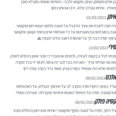
בן אדם מקסים, נעים, מקצועי ולבבי...השירות שאתה נותן לא מובן
מאליו....שירות עם לב מלא...ירבו אנשים כמוך.
איתן
01/03/2023
היי רוצה לשבח את עורך הדין גיל על מענה טלפוני אנושי חם ומקצועי
ענה בסובלנות ובהתעניינות על כל שאלותיי אדם נחמד וקשוב ומקצועי
ביותר תודה רבה לך על שהסרת דאגה מליבי תבורך🙏
מירי
13/02/2023
פניתי לגיל בבקשה לעזרה, ולמרות שהתברר די מהר שאין ביכולתו לספק
את מה שהייתי צריך - הוא היה כנה לגבי זה וניסה לעזור לי בכל מקרה
למרות שלא היה אפסייד כספי בעניין. מאוד נדיר בקרב עורכי דין!
אלכס
09/02/2023
עו"ד באיער היקר! תודה מקרב לב על שירותך הנפלא, על האכפתיות
וההקשבה. תודה על הטיפול האנושי והאישי שקיבלתי. מעריכה מאוד!
קטיה פולק
08/01/2023
גיל היקר, תודה על מענה מקיף ומקצועי ! שירות יוצא דופן בהחלט מציב