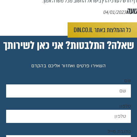
רף חדש לעורכי הדין בישראל החשוב מכל משרה אמון .
נועה
04/01/2023
כל ההמלצות באתר DIN.CO.IL
שאלה? התלבטות? אני כאן לשירותך
השאירו פרטים ואחזור אליכם בהקדם
שם
טלפון
כתובת מייל