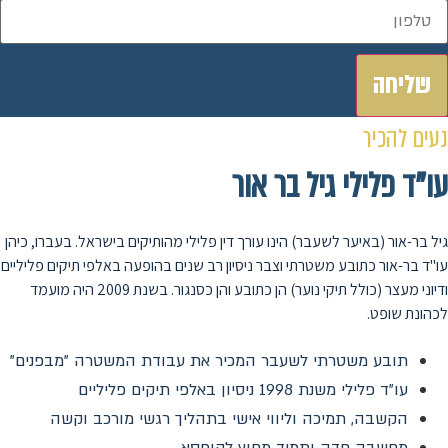
שליחה
נעים להכיר
עו”ד פלילי גיל בר אור
גיל בר-אור (באיער לשעבר) הינו עורך דין פלילי מהותיקים בישראל. בעברו, כיהן
עו"ד בר-אור כתובע משטרתי וצבר ניסיון רב שנים בהופעה באלפי תיקים פליליים
ודיוני מעצר (כולל תיקי נוער) הן כתובע והן כסנגור. בשנת 2009 היה מועמד
לכהונת שופט.
תובע משטרתי לשעבר המכיר את עבודת המשטרה "מבפנים"
עו"ד פלילי משנת 1998 ניסיון באלפי תיקים פליליים
הקשבה, תמיכה וליווי אישי בתהליך רגשי מורכב וקשה
מחשבה חדה ותמיד מחוץ לקופסא