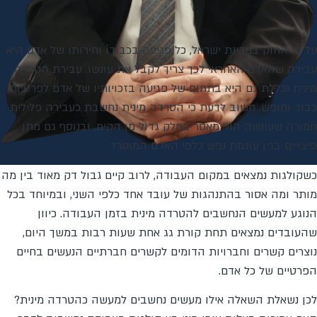
על פי החוק במדינת ישראל, כל פגיעה בכבודו וחירותו של אדם היא
עבירה שהאדם האחראי לכך צריך לקבל את עונשו. עבירת הטרדה
מינית נכללת גם היא בתחום של פגיעה בזכויותיו של אדם לפרטיות,
כבוד וחופש. חשוב לדעת כי הטרדה מינית נחשבת כעבירה פלילית
חמורה שעונשה הוא מאסר בחלק גדול מן הקים, ובנוסף גם מתן
פיצויים בגין עוגמת נפש כלפי האדם המוטרד.
כשקולגות נמצאים במקום העבודה, לרוב קיים גבול דק מאוד בין מה
מותר ומה אסור בהתנהגות של עובד אחד כלפי השני, ובמיוחד בכל
הנוגע למעשים הנחשבים להטרדה מינית בזמן העבודה. כיוון
שהעובדים נמצאים תחת קורת גג אחת שעות רבות במשך היום,
נוצרים קשרים וחברויות הדומים לקשרים חברתיים הנעשים בחיים
הפרטיים של כל אדם.
לכן נשאלת השאלה אילו מעשים נחשבים למעשה כהטרדה מינית?