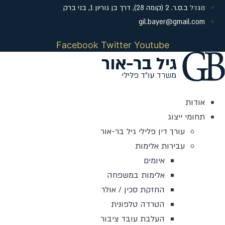
לג
מגדל ב.ס.ר. 2 (קומה 28), דרך בן גוריון 1, בני ברק
תוכן
gil.bayer@gmail.com
Facebook
Twitter
Youtube
אודות
תחומי ייצוג
עורך דין פלילי גיל בר-אור
עבירות אלימות
איומים
אלימות במשפחה
החזקת סכין / אולר
הטרדה טלפונית
העלבת עובד ציבור