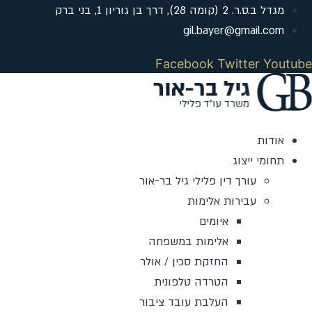
לג
מגדל ב.ס.ר. 2 (קומה 28), דרך בן גוריון 1, בני ברק
תוכן
gil.bayer@gmail.com
Facebook
Twitter
Youtube
אודות
תחומי ייצוג
עורך דין פלילי גיל בר-אור
עבירות אלימות
איומים
אלימות במשפחה
החזקת סכין / אולר
הטרדה טלפונית
העלבת עובד ציבור