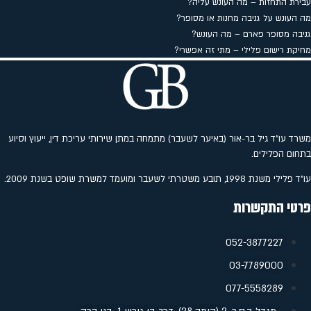
עבירת התחזות – מה העונש עליה?
מה העונש על גניבה מחנות או מסופר?
גניבה מסופר פארם – מה העונש?
מחיקת רישום פלילי – מתי זה אפשרי?
משרד עו"ד גיל בר-אור (באיער לשעבר) מתמחה במתן שירותי עריכת דין, ייעוץ וסיוע
בתחום הפלילים.
עו"ד פלילי משנת 1998, תובע משטרתי לשעבר ומועמד למשרת שופט בשנת 2009.
פרטי התקשרות
052-3877227
‭03-7789000
077-5558289