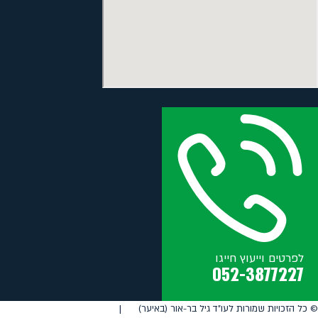
לפרטים וייעוץ חייגו
052-3877227
©️ כל הזכויות שמורות לעו"ד גיל בר-אור (באיער) |