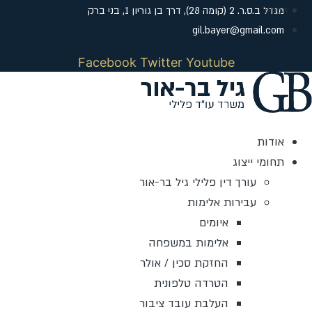
לג
מגדל ב.ס.ר. 2 (קומה 28), דרך בן גוריון 1, בני ברק
תוכן
gil.bayer@gmail.com
Facebook
Twitter
Youtube
אודות
תחומי ייצוג
עורך דין פלילי גיל בר-אור
עבירות אלימות
איומים
אלימות במשפחה
החזקת סכין / אולר
הטרדה טלפונית
העלבת עובד ציבור