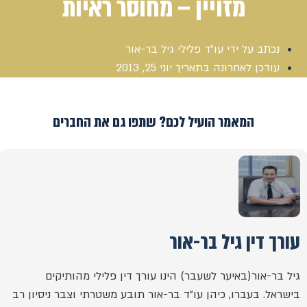
מזויין – מחוסר ראיות
נכתב על ידי
עו"ד פלילי גיל בר-אור
עודכן לאחרונה בתאריך
יוני 25, 2013
המאמר הועיל לכם? שתפו גם את החברים
עורך דין גיל בר-אור
גיל בר-אור(באיער לשעבר) הינו עורך דין פלילי מהותיקים
בישראל. בעברו, כיהן עו"ד בר-אור תובע משטרתי וצבר ניסיון רב