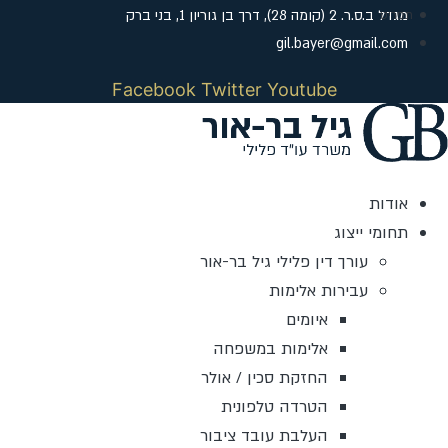
לג
מגדל ב.ס.ר. 2 (קומה 28), דרך בן גוריון 1, בני ברק
תוכן
gil.bayer@gmail.com
Facebook
Twitter
Youtube
אודות
תחומי ייצוג
עורך דין פלילי גיל בר-אור
עבירות אלימות
איומים
אלימות במשפחה
החזקת סכין / אולר
הטרדה טלפונית
העלבת עובד ציבור