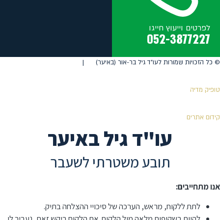
לפרטים וייעוץ חייגו
052-3877227
©️ כל הזכויות שמורות לעו"ד גיל בר-אור (באיער) |
טופיק מדיה
קידום אתרים
עו"ד גיל באיער
תובע משטרתי לשעבר
אנו מתחייבים:
לתת ללקוח, מראש, הערכה של סיכויי ההצלחה בתיק.
להיות בשקיפות מלאה מול הלקוח. אם הלקוח ביקש זאת, נעביר לו,