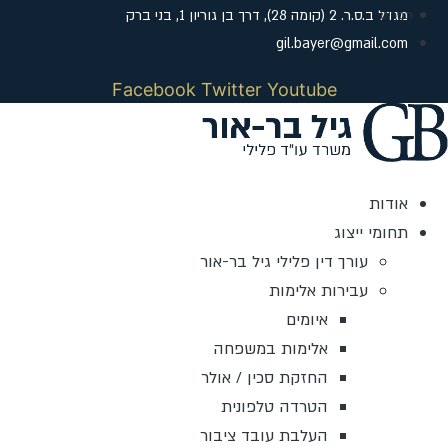
לג
מגדל ב.ס.ר. 2 (קומה 28), דרך בן גוריון 1, בני ברק
תוכן
gil.bayer@gmail.com
Facebook
Twitter
Youtube
אודות
תחומי ייצוג
עורך דין פלילי גיל בר-אור
עבירות אלימות
איומים
אלימות במשפחה
החזקת סכין / אולר
הטרדה טלפונית
העלבת עובד ציבור