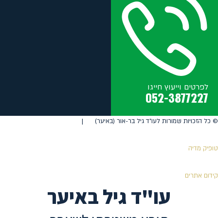
לפרטים וייעוץ חייגו
052-3877227
©️ כל הזכויות שמורות לעו"ד גיל בר-אור (באיער) |
טופיק מדיה
קידום אתרים
עו"ד גיל באיער