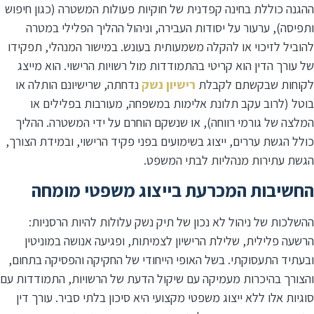
ההגנה כוללת בחינה קפדנית של חוקיות פעולות המשטרה (כגון חיפוש
ותפיסה), ערעור על יסודות העבירה, וניהול ההליך הפלילי במטרה
להוביל לזיכוי או להקלה משמעותית בעונש. במישור המנהלי, תפקידו
של עורך הדין הוא קריטי בהתמודדות מול רשויות הרישוי. הוא מייצג
לקוחות שבקשתם לקבלת
רישיון נשק
נדחתה, שרישיונם הותלה או
בוטל (לרוב עקב תלונת אלימות במשפחה, מעורבות בפלילים או
המלצה של גורמי רווחה), או שנשקם הוחרם על ידי המשטרה. ההליך
כולל הגשת עררים, ייצוג בשימועים בפני פקיד הרישוי, ובמידת הצורך,
הגשת עתירות מנהליות לבתי המשפט.
החשיבות המכרעת בייצוג משפטי מומחה
ההשלכות של ניהול לא נכון של תיק נשק עלולות להיות הרסניות:
הרשעה פלילית, שלילת הרישיון לצמיתות, ופגיעה אנושה במוניטין
ובעתיד התעסוקתי. בשל האופי הייחודי של החקיקה והפסיקה בתחום,
והצורך בהיכרות מעמיקה עם שיקול הדעת של הרשויות, התמודדות עם
סוגיות אלו ללא ייצוג משפטי מקצועי היא סיכון בלתי סביר. עורך דין