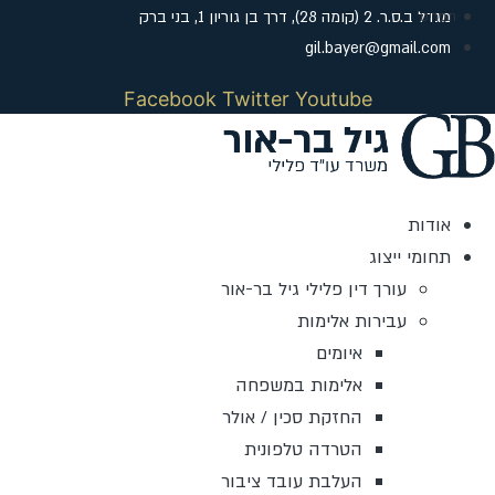
לג
מגדל ב.ס.ר. 2 (קומה 28), דרך בן גוריון 1, בני ברק
תוכן
gil.bayer@gmail.com
Facebook
Twitter
Youtube
אודות
תחומי ייצוג
עורך דין פלילי גיל בר-אור
עבירות אלימות
איומים
אלימות במשפחה
החזקת סכין / אולר
הטרדה טלפונית
העלבת עובד ציבור