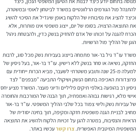
מנוסה בתחום יודע כיצד לבנות את הטיעון המשפטי הנכון, כיצד
להתנהל מול הגורמים הרלוונטיים במשרד לביטחון לאומי ובמשטרה,
וכיצד להציג את נסיבותיו של הלקוח באופן שיגדיל את הסיכוי להשיג
את התוצאה הרצויה. בסופו של יום, ייצוג משפטי אינו מותרות, אלא
הכרח להגנה על זכותו של אדם להחזיק בנשק כדין, ולהבטחת ניהול
הוגן של ההליך מול הרשויות.
משרד עו"ד גיל בר-אור מתמחה בייצוג בעבירות נשק מכל סוג, לרבות
החזקה, נשיאה או סחר בנשק ללא רישיון. עו"ד בר-אור, בעל ניסיון של
למעלה מ-25 שנה ותובע משטרתי לשעבר, מביא הכרות ייחודית עם
פרוצדורות האכיפה בתחום הנשק ושיקולי התביעה "מבפנים" לצד
ניסיון רב בהופעה באלפי תיקים פליליים ודיוני מעצר. המשרד מציע יחס
אישי מלא, רגישות גבוהה ואמפתיה, תוך הבנה של המורכבות והחומרה
של עבירות נשק וליווי צמוד בכל שלבי ההליך המשפטי. עו"ד בר-אור
מחויב לבניית הגנה משפטית חזקה ומקיפה, תוך בחינה יסודית של
הראיות והנסיבות, במטרה להגן על זכויות הלקוח ולהשיג את התוצאה
המשפטית המיטבית האפשרית.
צרו קשר
עכשיו באתר.