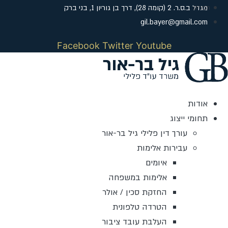
לג
מגדל ב.ס.ר. 2 (קומה 28), דרך בן גוריון 1, בני ברק
תוכן
gil.bayer@gmail.com
Facebook
Twitter
Youtube
אודות
תחומי ייצוג
עורך דין פלילי גיל בר-אור
עבירות אלימות
איומים
אלימות במשפחה
החזקת סכין / אולר
הטרדה טלפונית
העלבת עובד ציבור