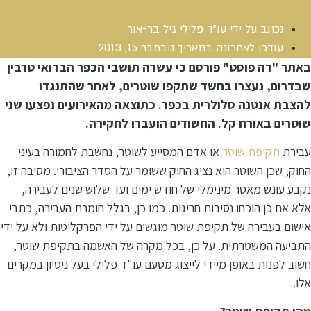
נכתב על ידי
עו"ד פלילי גיל בר-אור
עודכן לאחרונה בתאריך
נובמבר 15, 2013
באתר "דה פוסט" פורסם כי עשרה תושבי הכפר הבדואי טרבין
שבדרום, נעצרו בחשד שתקפו שוטרים, לאחר שהתנגדו
להצבת אנטנה סלולרית בכפר. כתוצאה מהאירועים נפצעו שני
שוטרים באורח קל. החשודים הועברו לחקירה.
עבירת
תקיפת שוטר
או אדם המסייע לשוטר, נחשבת לחמורה בעיני
החוק, שכן השוטר הוא נציג החוק ששומר על הסדר הציבורי. מסיבה זו,
נקבע עונש מאסר מינימלי של חודש ימים ועד שלוש שנים לעבירה,
אלא אם כן הוכחו נסיבות חריגות. כמו כן, בגלל חומרת העבירה, כתבי
אישום בעבירה של תקיפת שוטר מוגשים על ידי הפרקליטות ולא על ידי
התביעה המשטרתית. על כן, בכל מקרה של האשמה בתקיפת שוטר,
חשוב לפנות באופן מיידי לייצוג מטעם עו"ד פלילי בעל ניסיון במקרים
אלו.