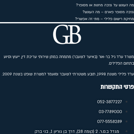
מה העונש על גניבה מחנות או מסופר?
גניבה מסופר פארם – מה העונש?
מחיקת רישום פלילי – מתי זה אפשרי?
משרד עו"ד גיל בר-אור (באיער לשעבר) מתמחה במתן שירותי עריכת דין, ייעוץ וסיוע
בתחום הפלילים.
עו"ד פלילי משנת 1998, תובע משטרתי לשעבר ומועמד למשרת שופט בשנת 2009.
פרטי התקשרות
052-3877227
‭03-7789000
077-5558289
מגדל ב.ס.ר. 2 (קומה 28), דרך בן גוריון 1, בני ברק