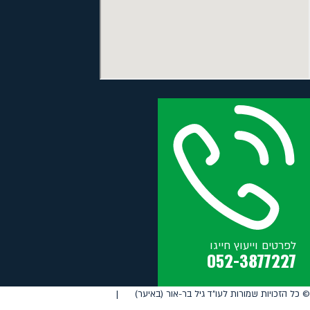
לפרטים וייעוץ חייגו
052-3877227
©️ כל הזכויות שמורות לעו"ד גיל בר-אור (באיער) |