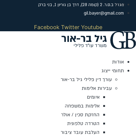
לג
מגדל ב.ס.ר. 2 (קומה 28), דרך בן גוריון 1, בני ברק
תוכן
gil.bayer@gmail.com
Facebook
Twitter
Youtube
אודות
תחומי ייצוג
עורך דין פלילי גיל בר-אור
עבירות אלימות
איומים
אלימות במשפחה
החזקת סכין / אולר
הטרדה טלפונית
העלבת עובד ציבור