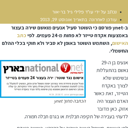
נכתב על ידי
עו"ד פלילי גיל בר-אור
עודכן לאחרונה בתאריך
אוגוסט 29, 2013
ב-ynet פורסם כי השוטר סעיל אנעים מואשם שירה בעצור
באמצעות אקדח טייזר לא פחות מ-24 פעמים. לפי
כתב
האישום
, השתמש השוטר באופן לא סביר ולא חוקי בכלי ההלם
החשמלי.
אנעים בן ה-29
נאשם בהתעללות
ובשימוש שלא
לצורך באקדח
הטייזר, זאת כאשר
האדם העצור היה
הכתבה מתוך ynet
אזוק. כאן מדובר
לדעתי בעבירה של תקיפה חבלנית או בגרם חבלה חמורה.