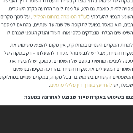
במקרה של שימוש בלתי מוצדק בטייזר והעמדת השוטר לדין, הענישה
צפויה להיות כואבת גם היא, על מנת ליצור הרתעה בקרב השוטרים.
העונש הצפוי להערכתי כ
עו"ד המומחה בתחום הפלילי
, על סמך מקרים
רבים, הוא מאסר בפועל לתקופה של שנה עד שנתיים, בהתאם למספר
השימושים הבלתי מוצדקים כלפי אותו חשוד והנזק הגופני שנגרם לו.
למרות המקרים השנויים במחלוקת, אין מקום להוציא משימוש את
אקדח הטייזר, אבל יש לגבש נוהל מסודר להפעלתו – רק במקרה של
סכנה לפגיעה מוחשית בגופם של השוטרים. כמוכן, יש להכשיר את
השוטרים המפעילים את אקדח הטייזר בהדרכה מקיפה בנושאים
המשפטיים הקשורים בשימוש בו. בכל מקרה, במקרים שנויים במחלוקת
שכאלו, יש
להתייעץ בעורך דין פלילי מתאים
.
צפו בשימוש באקדח טייזר שבוצע לאחרונה במעצר: