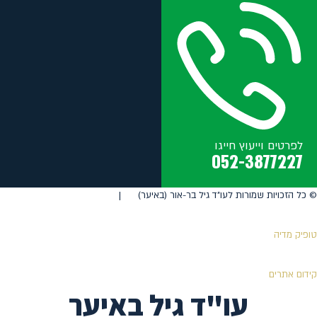
לפרטים וייעוץ חייגו
052-3877227
©️ כל הזכויות שמורות לעו"ד גיל בר-אור (באיער) |
טופיק מדיה
קידום אתרים
עו"ד גיל באיער