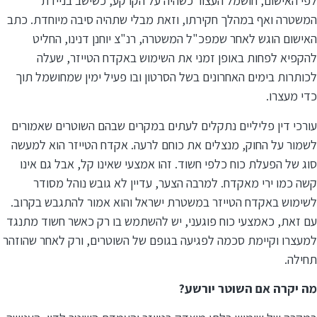
לפי האישום, חושמל העצור כשהיה על הקרקע, כשישב בניידת
המשטרה ואף במהלך חקירתו, וזאת מבלי שתהיה סיבה מיוחדת. כתב
האישום הוגש לאחר שמפכ"ל המשטרה, רנ"צ יוחנן דנינו, החליט
להקפיא לפחות באופן זמני את השימוש באקדח הטייזר, שעלה
לכותרות בימים האחרונים בשל הסרטון ובו פעיל ימין שמחושמל תוך
כדי מעצרו.
עורכי דין פליליים נתקלים לעתים במקרים שבהם השוטרים שאמורים
לשמור על החוק, מנצלים את כוחם לרעה. אקדח הטייזר הוא למעשה
סוג של הפעלת כוח כלפי חשוד. זהו אמצעי שאינו קל, אבל גם אינו
קשה כמו ירי מאקדח. למרבה הצער, עדיין לא גובש נוהל מסודר
לשימוש באקדח הטייזר במשטרת ישראל והוא אמור להתגבש בקרוב.
עם זאת, כאמצעי כוח פוגעני, יש להשתמש בו רק כאשר חשוד מתנגד
למעצרו וקיימת סכמה לפגיעה בגופם של השוטרים, ורק לאחר שהוזהר
תחילה.
מה יקרה אם השוטר יורשע?