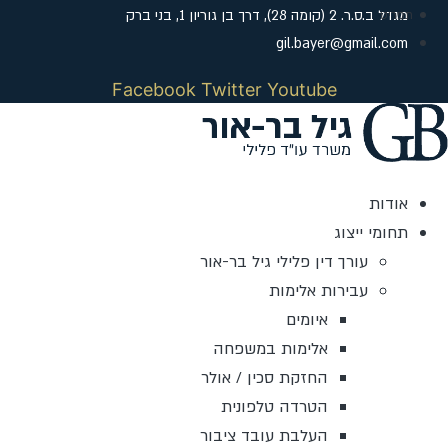
לג
מגדל ב.ס.ר. 2 (קומה 28), דרך בן גוריון 1, בני ברק
תוכן
gil.bayer@gmail.com
Facebook
Twitter
Youtube
אודות
תחומי ייצוג
עורך דין פלילי גיל בר-אור
עבירות אלימות
איומים
אלימות במשפחה
החזקת סכין / אולר
הטרדה טלפונית
העלבת עובד ציבור