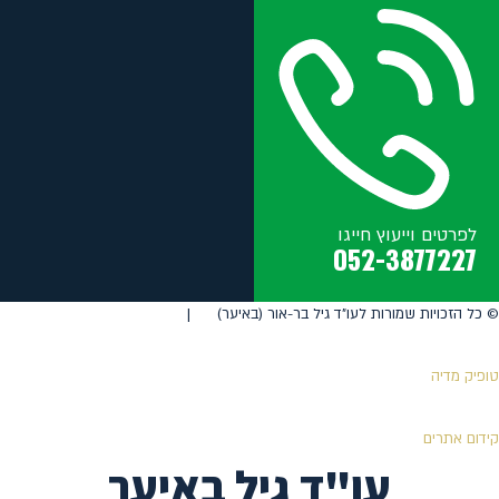
לפרטים וייעוץ חייגו
052-3877227
©️ כל הזכויות שמורות לעו"ד גיל בר-אור (באיער) |
טופיק מדיה
קידום אתרים
עו"ד גיל באיער