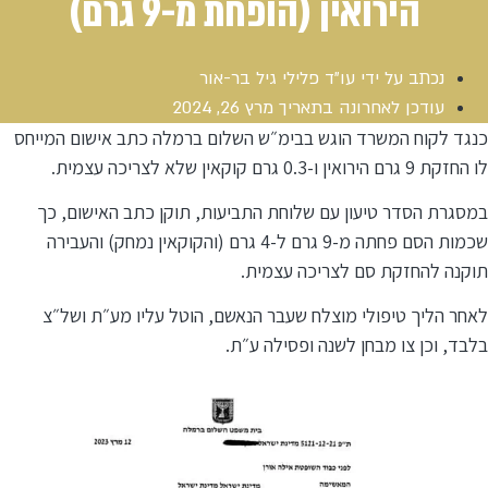
הירואין (הופחת מ-9 גרם)
נכתב על ידי
עו"ד פלילי גיל בר-אור
עודכן לאחרונה בתאריך
מרץ 26, 2024
כנגד לקוח המשרד הוגש בבימ״ש השלום ברמלה כתב אישום המייחס
לו החזקת 9 גרם הירואין ו-0.3 גרם קוקאין שלא לצריכה עצמית.
במסגרת הסדר טיעון עם שלוחת התביעות, תוקן כתב האישום, כך
שכמות הסם פחתה מ-9 גרם ל-4 גרם (והקוקאין נמחק) והעבירה
תוקנה להחזקת סם לצריכה עצמית.
לאחר הליך טיפולי מוצלח שעבר הנאשם, הוטל עליו מע״ת ושל״צ
בלבד, וכן צו מבחן לשנה ופסילה ע״ת.