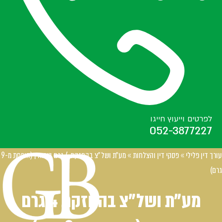
לפרטים וייעוץ חייגו
052-3877227
עורך דין פלילי
»
פסקי דין והצלחות
»
מע״ת ושל״צ בהחזקת 4 גרם הירואין (הופחת מ-9
גרם)
מע״ת ושל״צ בהחזקת 4 גרם