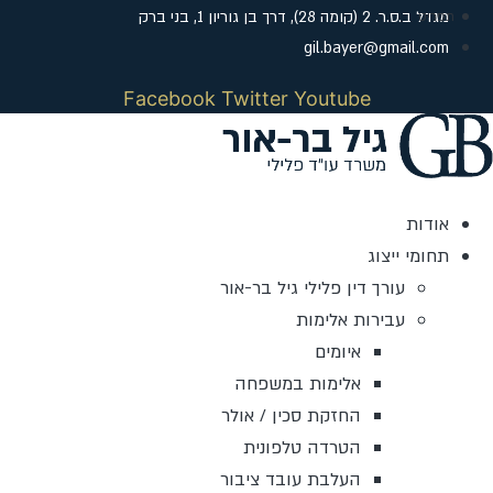
לג
מגדל ב.ס.ר. 2 (קומה 28), דרך בן גוריון 1, בני ברק
תוכן
gil.bayer@gmail.com
Facebook
Twitter
Youtube
אודות
תחומי ייצוג
עורך דין פלילי גיל בר-אור
עבירות אלימות
איומים
אלימות במשפחה
החזקת סכין / אולר
הטרדה טלפונית
העלבת עובד ציבור