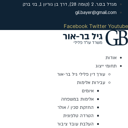
לג
מגדל ב.ס.ר. 2 (קומה 28), דרך בן גוריון 1, בני ברק
תוכן
gil.bayer@gmail.com
Facebook
Twitter
Youtube
אודות
תחומי ייצוג
עורך דין פלילי גיל בר-אור
עבירות אלימות
איומים
אלימות במשפחה
החזקת סכין / אולר
הטרדה טלפונית
העלבת עובד ציבור