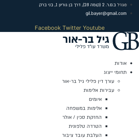
לג
מגדל ב.ס.ר. 2 (קומה 28), דרך בן גוריון 1, בני ברק
תוכן
gil.bayer@gmail.com
Facebook
Twitter
Youtube
אודות
תחומי ייצוג
עורך דין פלילי גיל בר-אור
עבירות אלימות
איומים
אלימות במשפחה
החזקת סכין / אולר
הטרדה טלפונית
העלבת עובד ציבור