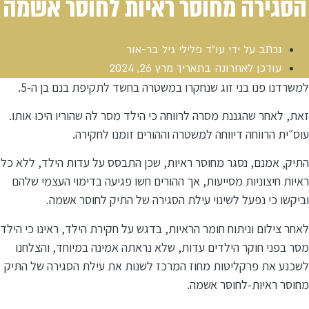
הסגירה מחוסר ראיות לחוסר אשמה
נכתב על ידי
עו"ד פלילי גיל בר-אור
עודכן לאחרונה בתאריך
מרץ 26, 2024
למשרדנו פנו בני זוג שנחקרו במשטרה בחשד לתקיפת בנם בן ה-5.
זאת, לאחר שהגננת מסרה לרווחה כי הילד מסר לה שהוריו היכו אותו.
עוס״ית הרווחה דיווחה למשטרה וההורים זומנו לחקירה.
התיק, אמנם, נסגר מחוסר ראיות, שכן התבסס על עדות הילד, ללא כל
ראיות חיצוניות מסייעות, אך ההורים חשו פגיעה בדימוי העצמי שלהם
וביקשו כי נפעל לשינוי עילת הסגירה של התיק לחוסר אשמה.
לאחר צילום וניתוח חומר הראיות, בדגש על חקירת הילד, ראינו כי הילד
מסר בפני חוקר הילדים עדות, שלא נראתה אמינה במיוחד, והצלחנו
לשכנע את פרקליטות מחוז המרכז לשנות את עילת הסגירה של התיק
מחוסר ראיות-לחוסר אשמה.