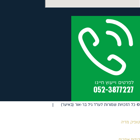
לפרטים וייעוץ חייגו
052-3877227
©️ כל הזכויות שמורות לעו"ד גיל בר-אור (באיער) |
טופיק מדיה
קידום אתרים