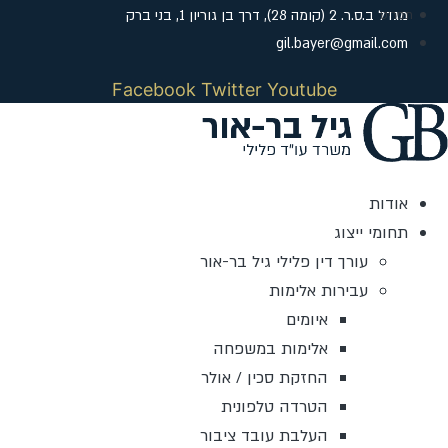
לג
מגדל ב.ס.ר. 2 (קומה 28), דרך בן גוריון 1, בני ברק
תוכן
gil.bayer@gmail.com
Facebook
Twitter
Youtube
אודות
תחומי ייצוג
עורך דין פלילי גיל בר-אור
עבירות אלימות
איומים
אלימות במשפחה
החזקת סכין / אולר
הטרדה טלפונית
העלבת עובד ציבור