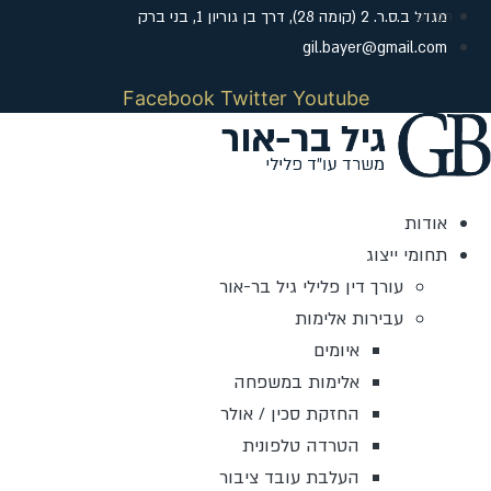
לג
מגדל ב.ס.ר. 2 (קומה 28), דרך בן גוריון 1, בני ברק
תוכן
gil.bayer@gmail.com
Facebook
Twitter
Youtube
אודות
תחומי ייצוג
עורך דין פלילי גיל בר-אור
עבירות אלימות
איומים
אלימות במשפחה
החזקת סכין / אולר
הטרדה טלפונית
העלבת עובד ציבור