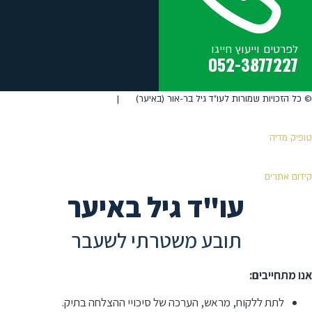
לפרטים וייעוץ חייגו
052-3877227
©️ כל הזכויות שמורות לעו"ד גיל בר-אור (באיער) |
טופיק מדיה
קידום אתרים
עו"ד גיל באיער
תובע משטרתי לשעבר
אנו מתחייבים:
לתת ללקוח, מראש, הערכה של סיכויי ההצלחה בתיק.